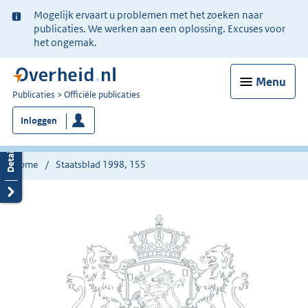
Ter
Mogelijk ervaart u problemen met het zoeken naar
informatie:
publicaties. We werken aan een oplossing. Excuses voor
het ongemak.
Menu
U
Publicaties
Officiële publicaties
bent
Inloggen
nu
hier:
Home
Staatsblad 1998, 155