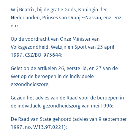
o
Wij Beatrix, bij de gratie Gods, Koningin der
t
t
Nederlanden, Prinses van Oranje-Nassau, enz. enz.
e
enz.
:
3
Op de voordracht van Onze Minister van
4
Volksgezondheid, Welzijn en Sport van 23 april
K
b
1997, CSZ/BO-975644;
Gelet op de artikelen 26, eerste lid, en 27 van de
Wet op de beroepen in de individuele
gezondheidszorg;
Gezien het advies van de Raad voor de beroepen in
de individuele gezondheidszorg van mei 1996;
De Raad van State gehoord (advies van 9 september
1997, no. W13.97.0221);