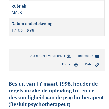
AMvB
17-03-1998
Authentieke versie (PDF)
b
Informatie
e
Printen
Delen
s
t
a
n
Besluit van 17 maart 1998, houdende
d
regels inzake de opleiding tot en de
s
deskundigheid van de psychotherapeut
g
r
(Besluit psychotherapeut)
o