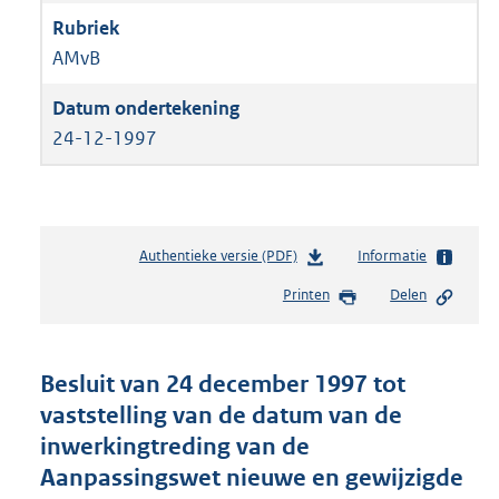
AMvB
24-12-1997
Authentieke versie (PDF)
b
Informatie
e
Printen
Delen
s
t
a
n
Besluit van 24 december 1997 tot
d
vaststelling van de datum van de
s
inwerkingtreding van de
g
r
Aanpassingswet nieuwe en gewijzigde
o