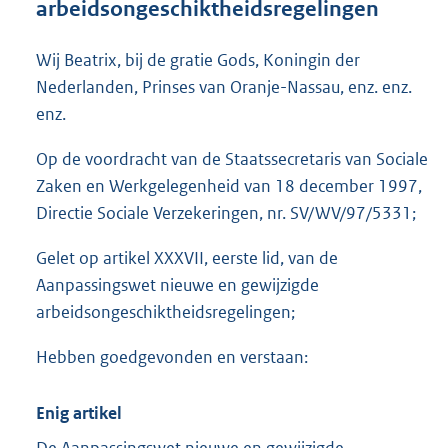
arbeidsongeschiktheidsregelingen
o
t
t
Wij Beatrix, bij de gratie Gods, Koningin der
e
Nederlanden, Prinses van Oranje-Nassau, enz. enz.
:
enz.
1
9
Op de voordracht van de Staatssecretaris van Sociale
K
b
Zaken en Werkgelegenheid van 18 december 1997,
Directie Sociale Verzekeringen, nr. SV/WV/97/5331;
Gelet op artikel XXXVII, eerste lid, van de
Aanpassingswet nieuwe en gewijzigde
arbeidsongeschiktheidsregelingen;
Hebben goedgevonden en verstaan:
Enig artikel