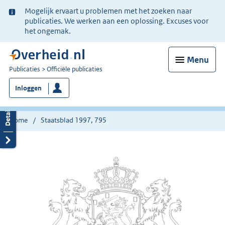
Ter
Mogelijk ervaart u problemen met het zoeken naar
informatie:
publicaties. We werken aan een oplossing. Excuses voor
het ongemak.
Menu
U
Publicaties
Officiële publicaties
bent
Inloggen
nu
hier:
Home
Staatsblad 1997, 795