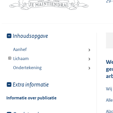
29
Toon
Inhoudsopgave
meer
van:
Aanhef
Lichaam
We
Ondertekening
ge
ar
Toon
Extra informatie
Wij
meer
van:
Informatie over publicatie
All
Alz