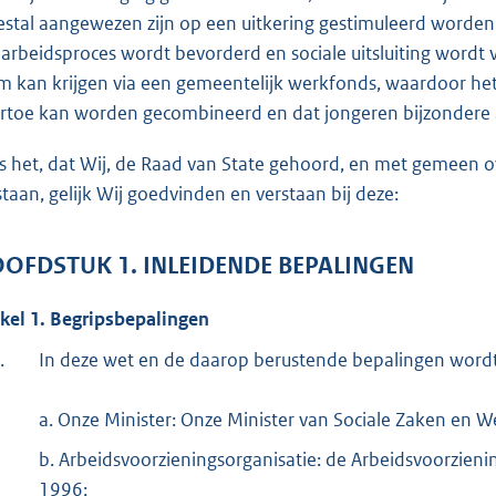
o
stal aangewezen zijn op een uitkering gestimuleerd worden 
t
 arbeidsproces wordt bevorderd en sociale uitsluiting word
t
m kan krijgen via een gemeentelijk werkfonds, waardoor het
e
rtoe kan worden gecombineerd en dat jongeren bijzondere 
:
4
is het, dat Wij, de Raad van State gehoord, en met gemeen
2
staan, gelijk Wij goedvinden en verstaan bij deze:
b
OFDSTUK 1. INLEIDENDE BEPALINGEN
ikel 1. Begripsbepalingen
.
In deze wet en de daarop berustende bepalingen wordt
a. Onze Minister: Onze Minister van Sociale Zaken en 
b. Arbeidsvoorzieningsorganisatie: de Arbeidsvoorzieni
1996;