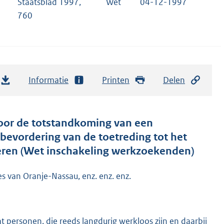
Staatsblad 1997,
Wet
04-12-1997
760
Informatie
Printen
Delen
oor de totstandkoming van een
bevordering van de toetreding tot het
eren (Wet inschakeling werkzoekenden)
es van Oranje-Nassau, enz. enz. enz.
 personen, die reeds langdurig werkloos zijn en daarbij