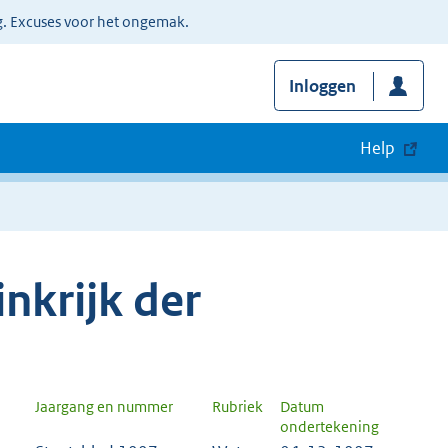
g. Excuses voor het ongemak.
Inloggen
Help
nkrijk der
Jaargang en nummer
Rubriek
Datum
ondertekening