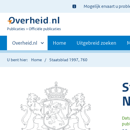
Ter
Mogelijk ervaart u prob
informatie:
U
Publicaties
Officiële publicaties
bent
Primaire
nu
Andere
Overheid.nl
Home
Uitgebreid zoeken
M
hier:
sites
navigatie
binnen
U bent hier:
Home
Staatsblad 1997, 760
S
N
Dat
publ