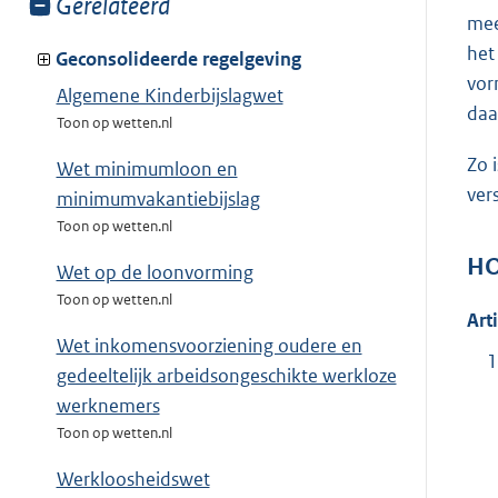
Toon
Gerelateerd
mee
meer
het
van:
Geconsolideerde regelgeving
vor
Algemene Kinderbijslagwet
daa
Toon op wetten.nl
Zo 
Wet minimumloon en
ver
minimumvakantiebijslag
Toon op wetten.nl
HO
Wet op de loonvorming
Toon op wetten.nl
Art
Wet inkomensvoorziening oudere en
1
gedeeltelijk arbeidsongeschikte werkloze
werknemers
Toon op wetten.nl
Werkloosheidswet