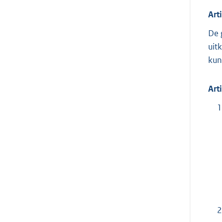
Art
De 
uit
kun
Art
1
2