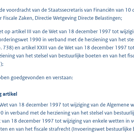
o
de voordracht van de Staatssecretaris van Financiën van 1
t
r Fiscale Zaken, Directie Wetgeving Directe Belastingen;
t
e
et op artikel III van de Wet van 18 december 1997 tot wijzig
:
orderingswet 1990 in verband met de herziening van het stels
1
b. 738) en artikel XXIII van de Wet van 18 december 1997 to
6
ziening van het stelsel van bestuurlijke boeten en van het fis
);
b
ben goedgevonden en verstaan:
g artikel
Wet van 18 december 1997 tot wijziging van de Algemene we
0 in verband met de herziening van het stelsel van bestuurlij
 van 18 december 1997 tot wijziging van enkele wetten in ve
ten en van het fiscale strafrecht (Invoeringswet bestuurlijk