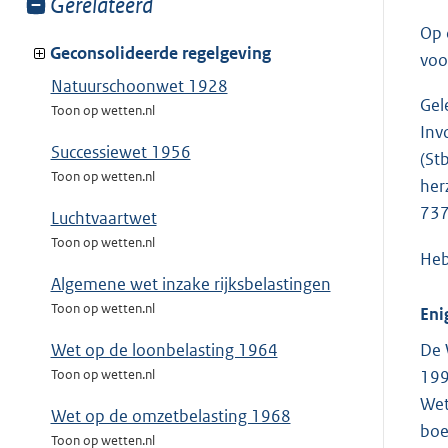
Toon
Gerelateerd
meer
Op 
van:
Geconsolideerde regelgeving
voo
Natuurschoonwet 1928
Gel
Toon op wetten.nl
Inv
Successiewet 1956
(St
Toon op wetten.nl
her
737
Luchtvaartwet
Toon op wetten.nl
Heb
Algemene wet inzake rijksbelastingen
Toon op wetten.nl
Eni
De 
Wet op de loonbelasting 1964
199
Toon op wetten.nl
Wet
Wet op de omzetbelasting 1968
boe
Toon op wetten.nl