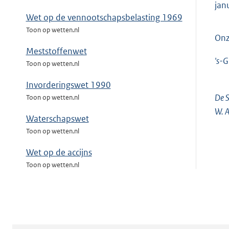
jan
Wet op de vennootschapsbelasting 1969
Toon op wetten.nl
Onz
Meststoffenwet
's-
Toon op wetten.nl
Invorderingswet 1990
De S
Toon op wetten.nl
W. A
Waterschapswet
Toon op wetten.nl
Wet op de accijns
Toon op wetten.nl
Gemeentewet
Toon op wetten.nl
Wet op de verbruiksbelasting van