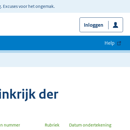
g. Excuses voor het ongemak.
Inloggen
Help
nkrijk der
en nummer
Rubriek
Datum ondertekening