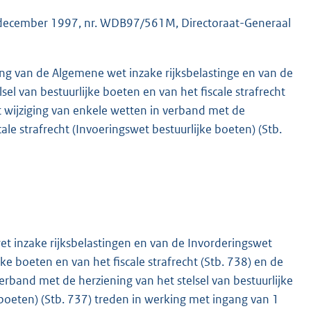
0 december 1997, nr. WDB97/561M, Directoraat-Generaal
ing van de Algemene wet inzake rijksbelastinge en van de
el van bestuurlijke boeten en van het fiscale strafrecht
t wijziging van enkele wetten in verband met de
cale strafrecht (Invoeringswet bestuurlijke boeten) (Stb.
K
t inzake rijksbelastingen en van de Invorderingswet
ke boeten en van het fiscale strafrecht (Stb. 738) en de
rband met de herziening van het stelsel van bestuurlijke
e boeten) (Stb. 737) treden in werking met ingang van 1