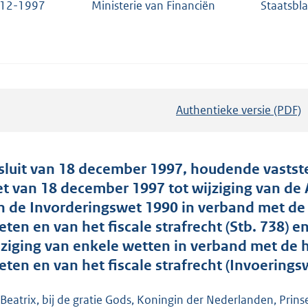
-12-1997
Ministerie van Financiën
Staatsbl
Authentieke versie (PDF)
b
e
s
t
sluit van 18 december 1997, houdende vastst
a
t van 18 december 1997 tot wijziging van de 
n
n de Invorderingswet 1990 in verband met de h
d
eten en van het fiscale strafrecht (Stb. 738)
s
jziging van enkele wetten in verband met de he
g
eten en van het fiscale strafrecht (Invoeringsw
r
o
 Beatrix, bij de gratie Gods, Koningin der Nederlanden, Prins