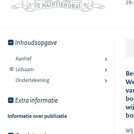
29
Toon
Inhoudsopgave
meer
van:
Aanhef
Lichaam
Be
Ondertekening
We
va
bo
Toon
Extra informatie
meer
wi
van:
bo
Informatie over publicatie
Wij