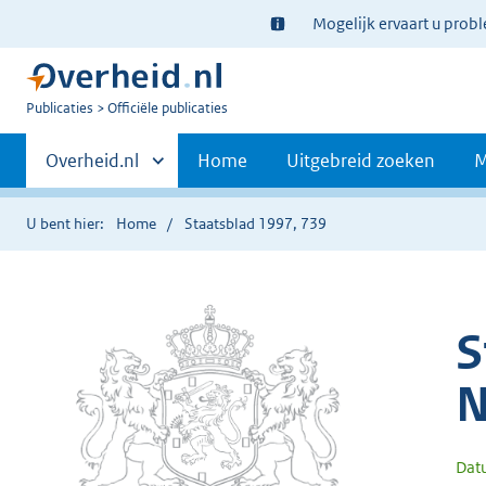
Ter
Mogelijk ervaart u prob
informatie:
U
Publicaties
Officiële publicaties
bent
Primaire
nu
Andere
Overheid.nl
Home
Uitgebreid zoeken
M
hier:
sites
navigatie
binnen
U bent hier:
Home
Staatsblad 1997, 739
S
N
Dat