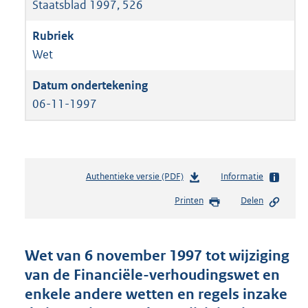
Staatsblad 1997, 526
Wet
06-11-1997
Authentieke versie (PDF)
b
Informatie
e
Printen
Delen
s
t
a
n
Wet van 6 november 1997 tot wijziging
d
van de Financiële-verhoudingswet en
s
enkele andere wetten en regels inzake
g
r