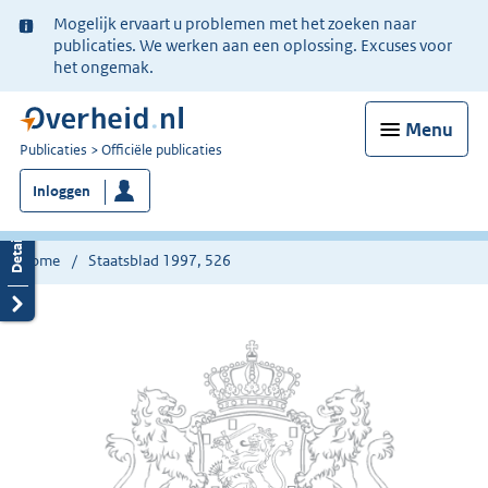
Ter
Mogelijk ervaart u problemen met het zoeken naar
informatie:
publicaties. We werken aan een oplossing. Excuses voor
het ongemak.
Menu
U
Publicaties
Officiële publicaties
bent
Inloggen
nu
hier:
Home
Staatsblad 1997, 526