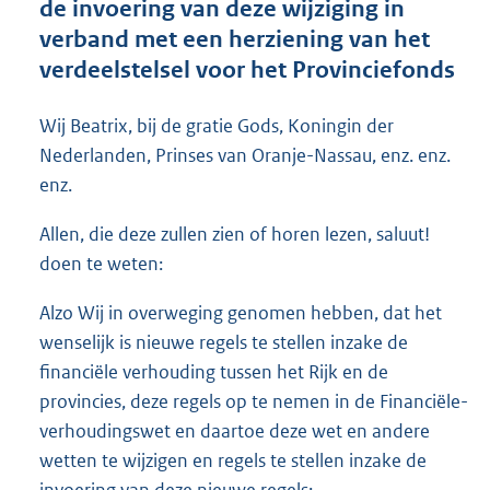
de invoering van deze wijziging in
o
verband met een herziening van het
o
verdeelstelsel voor het Provinciefonds
t
t
e
Wij Beatrix, bij de gratie Gods, Koningin der
:
Nederlanden, Prinses van Oranje-Nassau, enz. enz.
3
5
enz.
K
b
Allen, die deze zullen zien of horen lezen, saluut!
doen te weten:
Alzo Wij in overweging genomen hebben, dat het
wenselijk is nieuwe regels te stellen inzake de
financiële verhouding tussen het Rijk en de
provincies, deze regels op te nemen in de Financiële-
verhoudingswet en daartoe deze wet en andere
wetten te wijzigen en regels te stellen inzake de