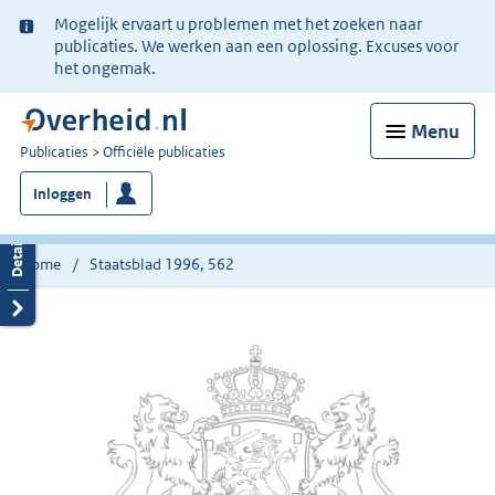
Ter
Mogelijk ervaart u problemen met het zoeken naar
informatie:
publicaties. We werken aan een oplossing. Excuses voor
het ongemak.
Menu
U
Publicaties
Officiële publicaties
bent
Inloggen
nu
hier:
Home
Staatsblad 1996, 562