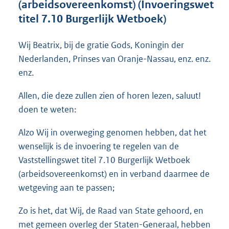
(arbeidsovereenkomst) (Invoeringswet
o
titel 7.10 Burgerlijk Wetboek)
t
t
e
Wij Beatrix, bij de gratie Gods, Koningin der
:
Nederlanden, Prinses van Oranje-Nassau, enz. enz.
3
6
enz.
K
b
Allen, die deze zullen zien of horen lezen, saluut!
doen te weten:
Alzo Wij in overweging genomen hebben, dat het
wenselijk is de invoering te regelen van de
Vaststellingswet titel 7.10 Burgerlijk Wetboek
(arbeidsovereenkomst) en in verband daarmee de
wetgeving aan te passen;
Zo is het, dat Wij, de Raad van State gehoord, en
met gemeen overleg der Staten-Generaal, hebben