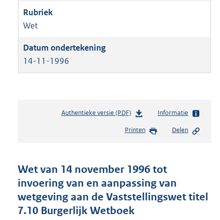
Wet
14-11-1996
Authentieke versie (PDF)
b
Informatie
e
Printen
Delen
s
t
a
n
Wet van 14 november 1996 tot
d
invoering van en aanpassing van
s
wetgeving aan de Vaststellingswet titel
g
r
7.10 Burgerlijk Wetboek
o