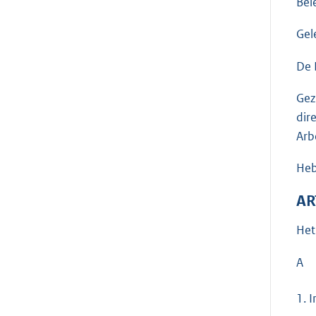
Bel
Gel
De 
Gez
dir
Arb
Heb
AR
Het
A
1.
I