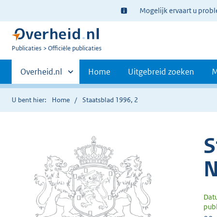
Ter
Mogelijk ervaart u prob
informatie:
U
Publicaties
Officiële publicaties
bent
Primaire
nu
Andere
Overheid.nl
Home
Uitgebreid zoeken
M
hier:
sites
navigatie
binnen
U bent hier:
Home
Staatsblad 1996, 2
S
N
Dat
publ