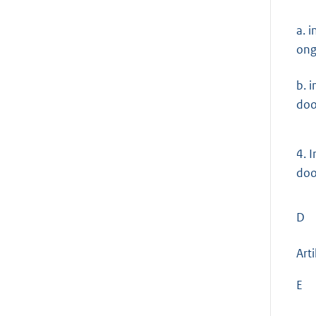
a. 
ong
b. 
doo
4.
I
doo
D
Arti
E