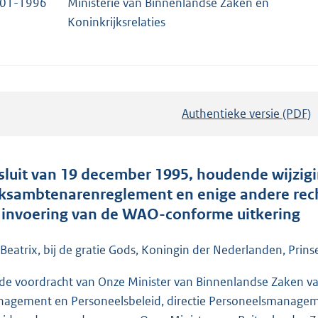
-01-1996
Ministerie van Binnenlandse Zaken en
Koninkrijksrelaties
Authentieke versie (PDF)
b
e
s
t
sluit van 19 december 1995, houdende wijzig
a
jksambtenarenreglement en enige andere rech
n
 invoering van de WAO-conforme uitkering
d
s
 Beatrix, bij de gratie Gods, Koningin der Nederlanden, Prins
g
de voordracht van Onze Minister van Binnenlandse Zaken van
r
agement en Personeelsbeleid, directie Personeelsmanageme
o