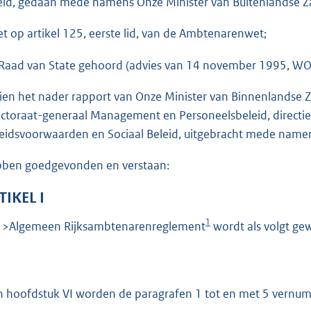
eid, gedaan mede namens Onze Minister van Buitenlandse Z
o
t
et op artikel 125, eerste lid, van de Ambtenarenwet;
t
e
Raad van State gehoord (advies van 14 november 1995, WO
:
ien het nader rapport van Onze Minister van Binnenlandse
1
ectoraat-generaal Management en Personeelsbeleid, directi
1
eidsvoorwaarden en Sociaal Beleid, uitgebracht mede namen
8
ben goedgevonden en verstaan:
b
TIKEL I
1
 >Algemeen Rijksambtenarenreglement
wordt als volgt gew
n hoofdstuk VI worden de paragrafen 1 tot en met 5 vernum