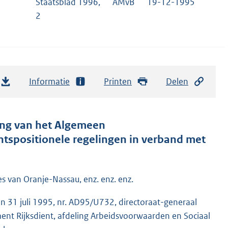
Staatsblad 1996,
AMvB
19-12-1995
2
Informatie
Printen
Delen
ing van het Algemeen
tspositionele regelingen in verband met
es van Oranje-Nassau, enz. enz. enz.
 31 juli 1995, nr. AD95/U732, directoraat-generaal
nt Rijksdient, afdeling Arbeidsvoorwaarden en Sociaal