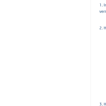
1.
I
ver
2.
H
3.
H