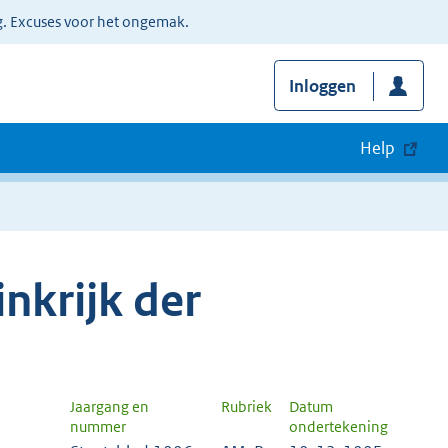
g. Excuses voor het ongemak.
Inloggen
Help
nkrijk der
Jaargang en
Rubriek
Datum
nummer
ondertekening