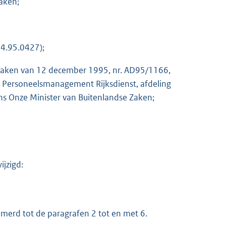
aken;
4.95.0427);
 Zaken van 12 december 1995, nr. AD95/1166,
e Personeelsmanagement Rijksdienst, afdeling
s Onze Minister van Buitenlandse Zaken;
K
ijzigd:
merd tot de paragrafen 2 tot en met 6.