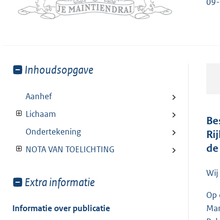
09
Toon
Inhoudsopgave
meer
van:
Aanhef
Lichaam
Be
Ondertekening
Ri
de
NOTA VAN TOELICHTING
Wij
Toon
Extra informatie
meer
Op 
van:
Informatie over publicatie
Man