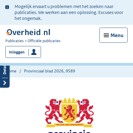
Ter
Mogelijk ervaart u problemen met het zoeken naar
informatie:
publicaties. We werken aan een oplossing. Excuses voor
het ongemak.
Menu
U
Publicaties
Officiële publicaties
bent
Inloggen
nu
hier:
Home
Provinciaal blad 2026, 9589