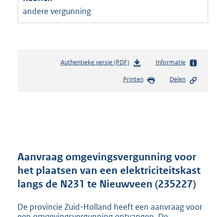
andere vergunning
Authentieke versie (PDF)
b
Informatie
e
Printen
Delen
s
t
a
n
d
s
g
r
Aanvraag omgevingsvergunning voor
o
het plaatsen van een elektriciteitskast
o
langs de N231 te Nieuwveen (235227)
t
t
e
De provincie Zuid-Holland heeft een aanvraag voor
:
een omgevingsvergunning ontvangen. De