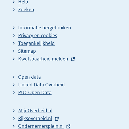
Help
Zoeken
Informatie hergebruiken
Privacy en cookies
Toegankelijkheid
Sitemap
E
Kwetsbaarheid melden
x
t
Open data
e
Linked Data Overheid
r
PUC Open Data
n
e
MijnOverheid.nl
l
E
Rijksoverheid.nl
i
x
E
Ondernemersplein.nl
n