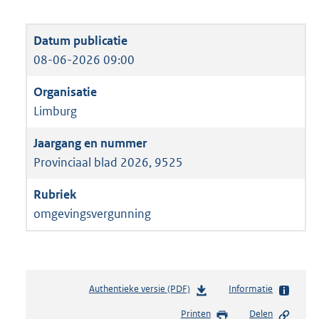
08-06-2026 09:00
Limburg
Provinciaal blad 2026, 9525
omgevingsvergunning
Authentieke versie (PDF)
b
Informatie
e
Printen
Delen
s