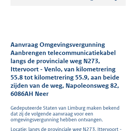
t
a
n
d
s
g
r
Aanvraag Omgevingsvergunning
o
Aanbrengen telecommunicatiekabel
o
langs de provinciale weg N273,
t
t
Ittervoort - Venlo, van kilometrering
e
55.8 tot kilometrering 55.9, aan beide
:
zijden van de weg, Napoleonsweg 82,
1
9
6086AH Neer
7
K
Gedeputeerde Staten van Limburg maken bekend
b
dat zij de volgende aanvraag voor een
omgevingsvergunning hebben ontvangen.
Locatie: langs de provinciale weg N273, Ittervoort -