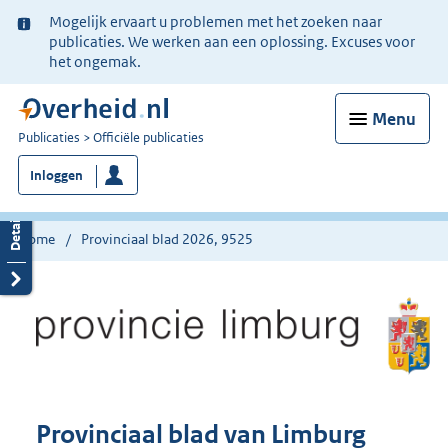
Ter
Mogelijk ervaart u problemen met het zoeken naar
informatie:
publicaties. We werken aan een oplossing. Excuses voor
het ongemak.
Menu
U
Publicaties
Officiële publicaties
bent
Inloggen
nu
hier:
Home
Provinciaal blad 2026, 9525
Provinciaal blad van Limburg