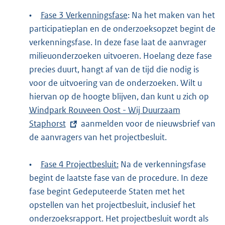
•
Fase 3 Verkenningsfase
: Na het maken van het
participatieplan en de onderzoeksopzet begint de
verkenningsfase. In deze fase laat de aanvrager
milieuonderzoeken uitvoeren. Hoelang deze fase
precies duurt, hangt af van de tijd die nodig is
voor de uitvoering van de onderzoeken. Wilt u
hiervan op de hoogte blijven, dan kunt u zich op
E
Windpark Rouveen Oost - Wij Duurzaam
x
Staphorst
aanmelden voor de nieuwsbrief van
t
de aanvragers van het projectbesluit.
e
r
•
Fase 4 Projectbesluit:
Na de verkenningsfase
n
begint de laatste fase van de procedure. In deze
e
fase begint Gedeputeerde Staten met het
l
opstellen van het projectbesluit, inclusief het
i
onderzoeksrapport. Het projectbesluit wordt als
n