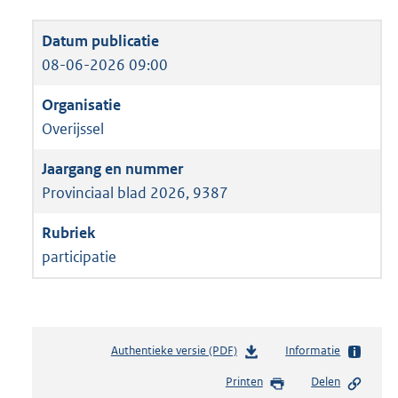
08-06-2026 09:00
Overijssel
Provinciaal blad 2026, 9387
participatie
Authentieke versie (PDF)
b
Informatie
e
Printen
Delen
s