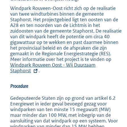
Windpark Rouveen-Oost richt zich op de realisatie
van twee windturbines binnen de gemeente
Staphorst. Het projectgebied ligt ten oosten van de
A28 en ten noorden van de Lichtmis in het
zuidoosten van de gemeente Staphorst. De realisatie
van dit windpark heeft de potentie om circa 40
gigawattuur op te wekken en past daarmee binnen
het provinciaal beleid en de afspraken die zijn
gemaakt in de Regionale Energiestrategie (RES).
Meer informatie over het project is te vinden op
E
Windpark Rouveen Oost - Wij Duurzaam
x
Staphorst
.
t
e
r
Procedure
n
e
Gedeputeerde Staten zijn op grond van artikel 6.2
l
Energiewet in ieder geval bevoegd gezag voor
i
windparken van ten minste 15 megawatt (MW)
n
maar minder dan 100 MW, met inbegrip van de
k
aansluiting van dat windpark op een systeem. Voor
:
windparken van minder dan 15 MW hebben