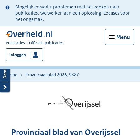
Ter
Mogelijk ervaart u problemen met het zoeken naar
informatie:
publicaties. We werken aan een oplossing. Excuses voor
het ongemak.
Menu
U
Publicaties
Officiële publicaties
bent
Inloggen
nu
hier:
Home
Provinciaal blad 2026, 9387
Provinciaal blad van Overijssel