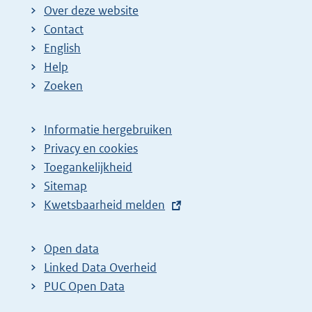
Over deze website
Contact
English
Help
Zoeken
Informatie hergebruiken
Privacy en cookies
Toegankelijkheid
Sitemap
E
Kwetsbaarheid melden
x
t
Open data
e
Linked Data Overheid
r
PUC Open Data
n