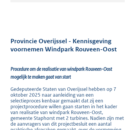
t
a
n
d
s
g
r
Provincie Overijssel - Kennisgeving
o
voornemen Windpark Rouveen-Oost
o
t
t
Procedure om de realisatie van windpark Rouveen-Oost
e
:
mogelijk te maken gaat van start
9
7
Gedeputeerde Staten van Overijssel hebben op 7
7
oktober 2025 naar aanleiding van een
selectieproces kenbaar gemaakt dat zij een
K
projectprocedure willen gaan starten in het kader
b
van realisatie van windpark Rouveen-Oost,
gemeente Staphorst met 2 turbines. Nadien zijn met
de aanvragers van dit projectbesluit een aantal
praktische afspraken gemaakt, over de vormgeving