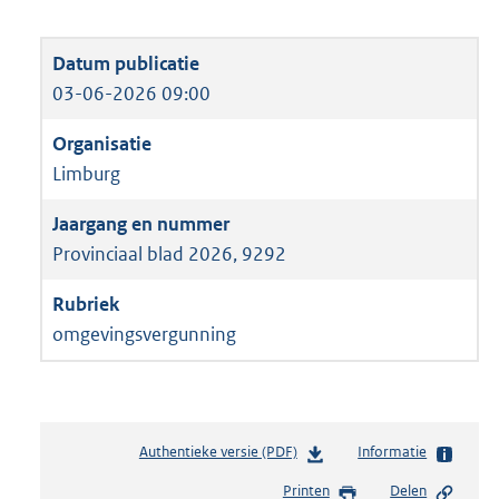
03-06-2026 09:00
Limburg
Provinciaal blad 2026, 9292
omgevingsvergunning
Authentieke versie (PDF)
b
Informatie
e
Printen
Delen
s