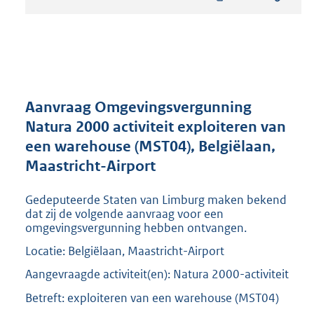
t
a
n
d
s
g
r
Aanvraag Omgevingsvergunning
o
Natura 2000 activiteit exploiteren van
o
een warehouse (MST04), Belgiëlaan,
t
t
Maastricht-Airport
e
:
Gedeputeerde Staten van Limburg maken bekend
1
dat zij de volgende aanvraag voor een
9
omgevingsvergunning hebben ontvangen.
9
Locatie: Belgiëlaan, Maastricht-Airport
K
b
Aangevraagde activiteit(en): Natura 2000-activiteit
Betreft: exploiteren van een warehouse (MST04)