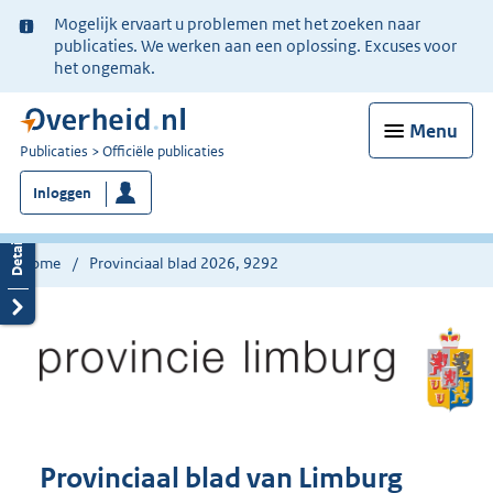
Ter
Mogelijk ervaart u problemen met het zoeken naar
informatie:
publicaties. We werken aan een oplossing. Excuses voor
het ongemak.
Menu
U
Publicaties
Officiële publicaties
bent
Inloggen
nu
hier:
Home
Provinciaal blad 2026, 9292
Provinciaal blad van Limburg