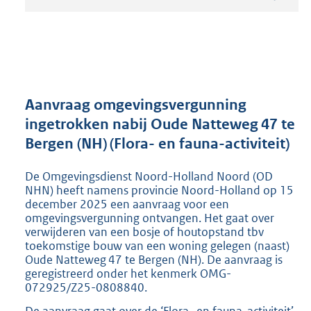
t
a
n
d
s
g
r
Aanvraag omgevingsvergunning
o
ingetrokken nabij Oude Natteweg 47 te
o
Bergen (NH) (Flora- en fauna-activiteit)
t
t
e
De Omgevingsdienst Noord-Holland Noord (OD
:
NHN) heeft namens provincie Noord-Holland op 15
2
december 2025 een aanvraag voor een
omgevingsvergunning ontvangen. Het gaat over
1
verwijderen van een bosje of houtopstand tbv
7
toekomstige bouw van een woning gelegen (naast)
K
Oude Natteweg 47 te Bergen (NH). De aanvraag is
b
geregistreerd onder het kenmerk OMG-
072925/Z25-0808840.
De aanvraag gaat over de ‘Flora- en fauna-activiteit’.