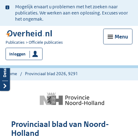
Ter
Mogelijk ervaart u problemen met het zoeken naar
informatie:
publicaties. We werken aan een oplossing. Excuses voor
het ongemak.
Menu
U
Publicaties
Officiële publicaties
bent
Inloggen
nu
hier:
Home
Provinciaal blad 2026, 9291
Provinciaal blad van Noord-
Holland