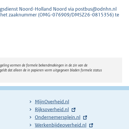
ngsdienst Noord-Holland Noord via postbus@odnhn.nl
rbij het zaaknummer (OMG-076909/DMSZ26-0815356) te
K
regeling vormen de formele bekendmakingen in de zin van de
eldt dat alleen de in papieren vorm uitgegeven bladen formele status
MijnOverheid.nl
E
Rijksoverheid.nl
x
E
Ondernemersplein.nl
t
x
E
Werkenbijdeoverheid.nl