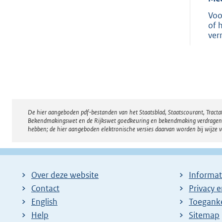
Voo
of 
ver
De hier aangeboden pdf-bestanden van het Staatsblad, Staatscourant, Tract
Disclaimer
Bekendmakingswet en de Rijkswet goedkeuring en bekendmaking verdragen voor
hebben; de hier aangeboden elektronische versies daarvan worden bij wijze 
Over deze website
Informat
Contact
Privacy 
English
Toeganke
Help
Sitemap