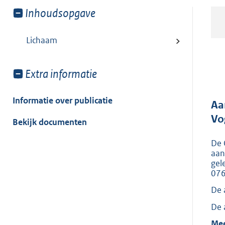
Toon
Inhoudsopgave
meer
van:
Lichaam
Toon
Extra informatie
meer
van:
Informatie over publicatie
Aa
Vo
Bekijk documenten
De 
aan
gel
07
De 
De 
Mee