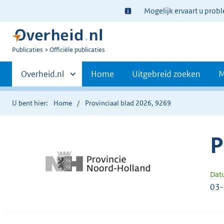
Ter
Mogelijk ervaart u prob
informatie:
U
Publicaties
Officiële publicaties
bent
Primaire
nu
Andere
Overheid.nl
Home
Uitgebreid zoeken
M
hier:
sites
navigatie
binnen
U bent hier:
Home
Provinciaal blad 2026, 9269
P
Dat
03-