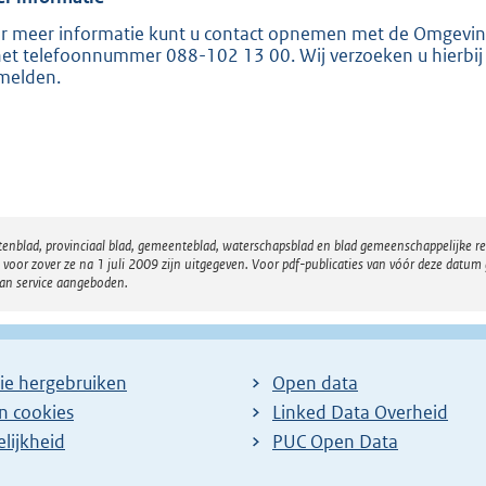
:
2
r meer informatie kunt u contact opnemen met de Omgevi
het telefoonnummer 088-102 13 00. Wij verzoeken u hie
1
melden.
7
b
atenblad, provinciaal blad, gemeenteblad, waterschapsblad en blad gemeenschappelijke 
 zover ze na 1 juli 2009 zijn uitgegeven. Voor pdf-publicaties van vóór deze datum g
van service aangeboden.
ie hergebruiken
Open data
en cookies
Linked Data Overheid
lijkheid
PUC Open Data