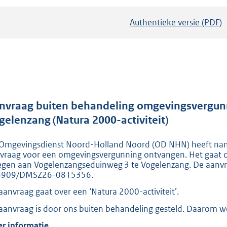
Authentieke versie (PDF)
b
e
s
t
a
n
d
nvraag buiten behandeling omgevingsvergun
s
gelenzang (Natura 2000-activiteit)
g
Omgevingsdienst Noord-Holland Noord (OD NHN) heeft nam
r
vraag voor een omgevingsvergunning ontvangen. Het gaat
o
egen aan Vogelenzangseduinweg 3 te Vogelenzang. De aanvr
o
6909/DMSZ26-0815356.
t
aanvraag gaat over een ‘Natura 2000-activiteit’.
t
aanvraag is door ons buiten behandeling gesteld. Daarom w
e
r informatie