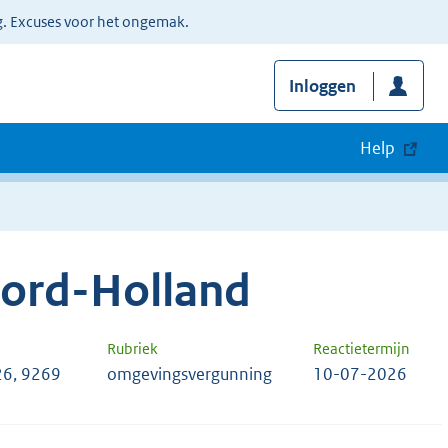
g. Excuses voor het ongemak.
Inloggen
Help
oord-Holland
Rubriek
Reactietermijn
26, 9269
omgevingsvergunning
10-07-2026