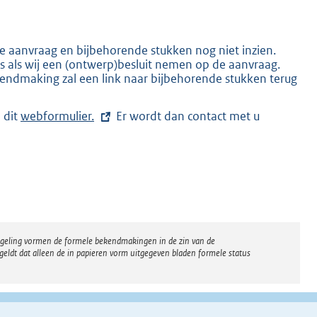
 aanvraag en bijbehorende stukken nog niet inzien.
s als wij een (ontwerp)besluit nemen op de aanvraag.
K
ndmaking zal een link naar bijbehorende stukken terug
 dit
E
webformulier.
Er wordt dan contact met u
x
t
e
r
n
e
l
i
regeling vormen de formele bekendmakingen in de zin van de
n
eldt dat alleen de in papieren vorm uitgegeven bladen formele status
k
: