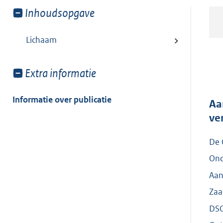
Toon
Inhoudsopgave
meer
van:
Lichaam
Toon
Extra informatie
meer
van:
Informatie over publicatie
Aa
ve
De 
Ond
Aan
Za
DS