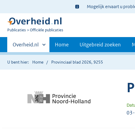
Ter
Mogelijk ervaart u prob
informatie:
U
Publicaties
Officiële publicaties
bent
Primaire
nu
Andere
Overheid.nl
Home
Uitgebreid zoeken
M
hier:
sites
navigatie
binnen
U bent hier:
Home
Provinciaal blad 2026, 9255
P
Dat
03-