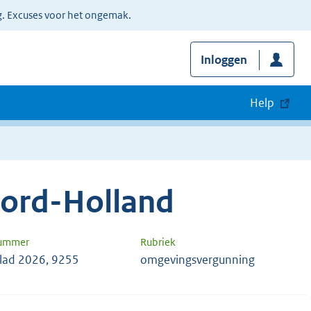
g. Excuses voor het ongemak.
Inloggen
Help
oord-Holland
nummer
Rubriek
blad 2026, 9255
omgevingsvergunning