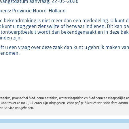
:
vangstdatum aanvraag: 22-05-2026
2
ens: Provincie Noord-Holland
1
e bekendmaking is niet meer dan een mededeling. U kunt de
8
 kunt u nog geen zienswijze of bezwaar indienen. Dit kan pa
 (ontwerp)besluit wordt dan bekendgemaakt en in deze beke
inden zijn.
b
ft u een vraag over deze zaak dan kunt u gebruik maken van
genomen.
atenblad, provinciaal blad, gemeenteblad, waterschapsblad en blad gemeenschappelijke 
 zover ze na 1 juli 2009 zijn uitgegeven. Voor pdf-publicaties van vóór deze datum g
van service aangeboden.