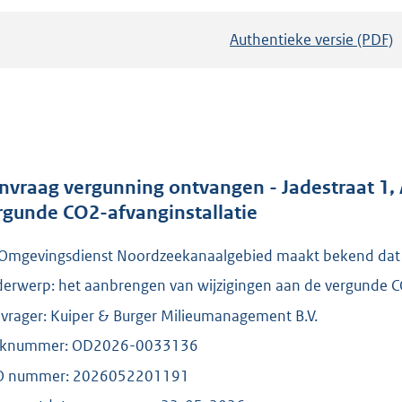
Authentieke versie (PDF)
b
e
s
t
a
n
d
nvraag vergunning ontvangen - Jadestraat 1,
s
rgunde CO2-afvanginstallatie
g
Omgevingsdienst Noordzeekanaalgebied maakt bekend dat zi
r
o
erwerp: het aanbrengen van wijzigingen aan de vergunde CO
o
vrager: Kuiper & Burger Milieumanagement B.V.
t
aknummer: OD2026-0033136
t
O nummer: 2026052201191
e