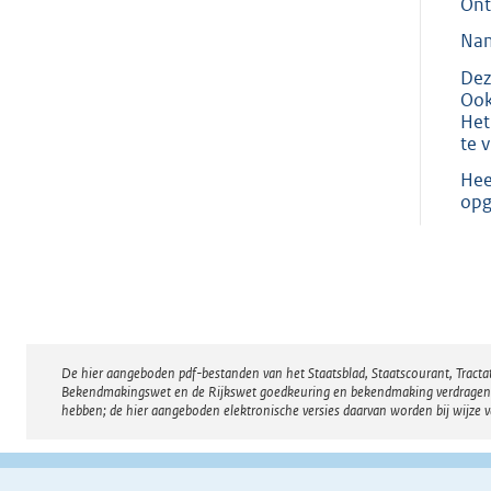
Ont
Nam
Dez
Ook
Het
te v
Hee
op
De hier aangeboden pdf-bestanden van het Staatsblad, Staatscourant, Tract
Disclaimer
Bekendmakingswet en de Rijkswet goedkeuring en bekendmaking verdragen voor
hebben; de hier aangeboden elektronische versies daarvan worden bij wijze 