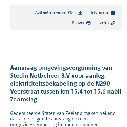
Authentieke versie (PDF)
b
Informatie
e
Printen
Delen
s
t
a
n
d
s
g
r
Aanvraag omgevingsvergunning van
o
Stedin Netbeheer B.V voor aanleg
o
elektriciteitsbekabeling op de N290
t
t
Veerstraat tussen km 15,4 tot 15,6 nabij
e
Zaamslag
:
2
Gedeputeerde Staten van Zeeland maken bekend
8
dat zij de volgende aanvraag om een
3
omgevingsvergunning hebben ontvangen:
K