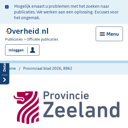
Ter
Mogelijk ervaart u problemen met het zoeken naar
informatie:
publicaties. We werken aan een oplossing. Excuses voor
het ongemak.
Menu
U
Publicaties
Officiële publicaties
bent
Inloggen
nu
hier:
Home
Provinciaal blad 2026, 8862