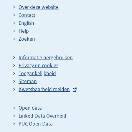
Over deze website
Contact
English
Help
Zoeken
Informatie hergebruiken
Privacy en cookies
Toegankelijkheid
Sitemap
E
Kwetsbaarheid melden
x
t
Open data
e
Linked Data Overheid
r
PUC Open Data
n