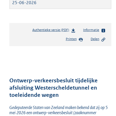
25-06-2026
Authentieke versie (PDF)
b
Informatie
e
Printen
Delen
s
t
a
n
d
s
g
r
Ontwerp-verkeersbesluit tijdelijke
o
afsluiting Westerscheldetunnel en
o
toeleidende wegen
t
t
e
Gedeputeerde Staten van Zeeland maken bekend dat zij op 5
:
mei 2026 een ontwerp-verkeersbesluit (zaaknummer