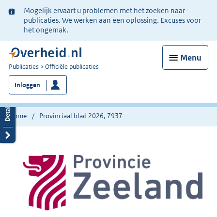
Ter
Mogelijk ervaart u problemen met het zoeken naar
informatie:
publicaties. We werken aan een oplossing. Excuses voor
het ongemak.
Menu
U
Publicaties
Officiële publicaties
bent
Inloggen
nu
hier:
Home
Provinciaal blad 2026, 7937