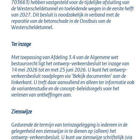
3
703663) hebben vastgesteld voor de tijdelijke afsluiting van
de Westerscheldetunnel en toeleidende wegen in de eerste helft
1
van 2027. Dit besluit is noodzakelijk in verband met de
7
reparatie van de betonschade in de Oostbuis van de
K
Westerscheldetunnel.
b
Ter inzage
Met toepassing van Afdeling 3.4 van de Algemene wet
bestuursrecht ligt het ontwerp-verkeersbesluit ter inzage van
14 mei 2026 tot en met 25 juni 2026. U kunt het ontwerp-
verkeersbesluit raadplegen via ‘Bekijk documenten’ aan de
linkerkant. U treft daar aanvullend en alleen ter informatie ook
de variantenstudie en de concept-beleidsregels voor het
verlenen van ontheffingen aan.
Zienswijze
Gedurende de termijn van terinzagelegging is iedereen in de
gelegenheid een zienswijze in te dienen op (alleen) het
ontwerp-verkeersbesluit. U kunt uw zienswijze schriftelijk (via