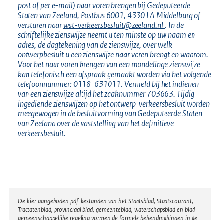
post of per e-mail) naar voren brengen bij Gedeputeerde
Staten van Zeeland, Postbus 6001, 4330 LA Middelburg of
versturen naar
wst-verkeersbesluit@zeeland.nl
. In de
schriftelijke zienswijze neemt u ten minste op uw naam en
adres, de dagtekening van de zienswijze, over welk
ontwerpbesluit u een zienswijze naar voren brengt en waarom.
Voor het naar voren brengen van een mondelinge zienswijze
kan telefonisch een afspraak gemaakt worden via het volgende
telefoonnummer: 0118-631011. Vermeld bij het indienen
van een zienswijze altijd het zaaknummer 703663. Tijdig
ingediende zienswijzen op het ontwerp-verkeersbesluit worden
meegewogen in de besluitvorming van Gedeputeerde Staten
van Zeeland over de vaststelling van het definitieve
verkeersbesluit.
Disclaimer
De hier aangeboden pdf-bestanden van het Staatsblad, Staatscourant,
Tractatenblad, provinciaal blad, gemeenteblad, waterschapsblad en blad
gemeenschappelijke regeling vormen de formele bekendmakingen in de