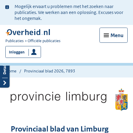
Ter
Mogelijk ervaart u problemen met het zoeken naar
informatie:
publicaties. We werken aan een oplossing. Excuses voor
het ongemak.
Menu
U
Publicaties
Officiële publicaties
bent
Inloggen
nu
hier:
Home
Provinciaal blad 2026, 7893
Provinciaal blad van Limburg