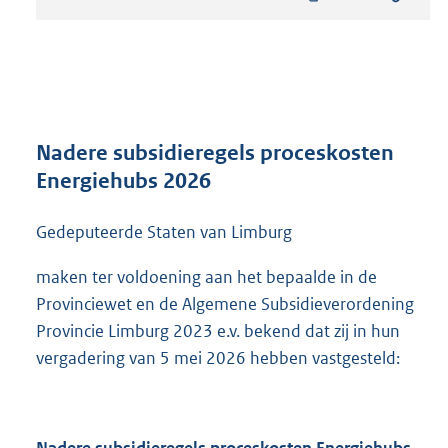
t
a
n
d
s
g
r
Nadere subsidieregels proceskosten
o
Energiehubs 2026
o
t
Gedeputeerde Staten van Limburg
t
e
:
maken ter voldoening aan het bepaalde in de
3
Provinciewet en de Algemene Subsidieverordening
2
Provincie Limburg 2023 e.v. bekend dat zij in hun
1
vergadering van 5 mei 2026 hebben vastgesteld:
K
b
Nadere subsidieregels proceskosten Energiehubs