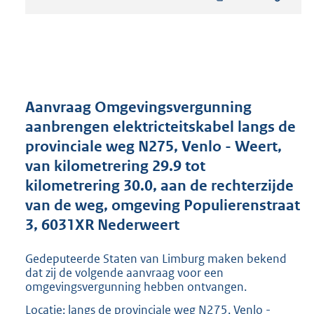
t
a
n
d
s
g
r
Aanvraag Omgevingsvergunning
o
aanbrengen elektricteitskabel langs de
o
provinciale weg N275, Venlo - Weert,
t
t
van kilometrering 29.9 tot
e
kilometrering 30.0, aan de rechterzijde
:
van de weg, omgeving Populierenstraat
1
9
3, 6031XR Nederweert
7
K
Gedeputeerde Staten van Limburg maken bekend
b
dat zij de volgende aanvraag voor een
omgevingsvergunning hebben ontvangen.
Locatie: langs de provinciale weg N275, Venlo -