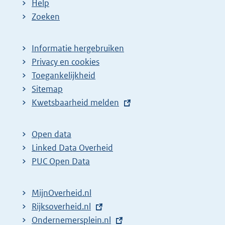
Help
Zoeken
Informatie hergebruiken
Privacy en cookies
Toegankelijkheid
Sitemap
E
Kwetsbaarheid melden
x
t
Open data
e
Linked Data Overheid
r
PUC Open Data
n
e
MijnOverheid.nl
l
E
Rijksoverheid.nl
i
x
E
Ondernemersplein.nl
n