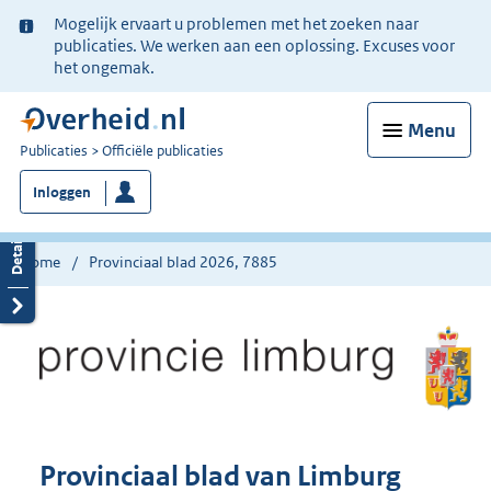
Ter
Mogelijk ervaart u problemen met het zoeken naar
informatie:
publicaties. We werken aan een oplossing. Excuses voor
het ongemak.
Menu
U
Publicaties
Officiële publicaties
bent
Inloggen
nu
hier:
Home
Provinciaal blad 2026, 7885
Provinciaal blad van Limburg