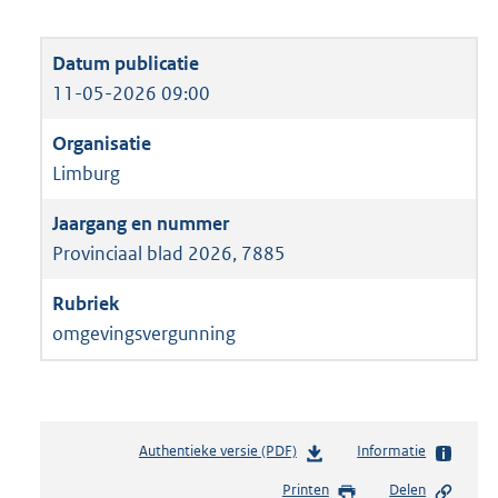
11-05-2026 09:00
Limburg
Provinciaal blad 2026, 7885
omgevingsvergunning
Authentieke versie (PDF)
b
Informatie
e
Printen
Delen
s