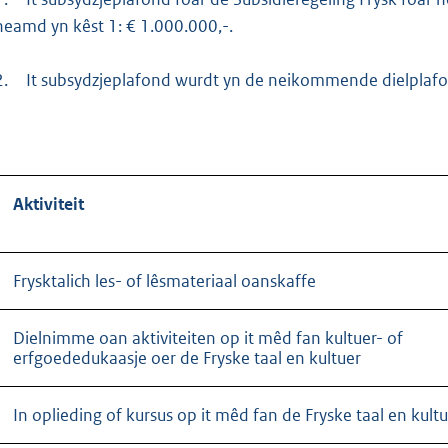
neamd yn kêst 1: € 1.000.000,-.
2.
It subsydzjeplafond wurdt yn de neikommende dielplafo
Aktiviteit
Frysktalich les- of lêsmateriaal oanskaffe
Dielnimme oan aktiviteiten op it mêd fan kultuer- of
erfgoededukaasje oer de Fryske taal en kultuer
In oplieding of kursus op it mêd fan de Fryske taal en kultu