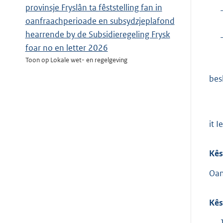
provinsje Fryslân ta fêststelling fan in
oanfraachperioade en subsydzjeplafond
hearrende by de Subsidieregeling Frysk
foar no en letter 2026
Toon op Lokale wet- en regelgeving
besl
it 
Kês
Oan
Kês