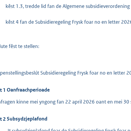
:
-
kêst 1.3, tredde lid fan de Algemene subsidieverordening
3
1
-
kêst 4 fan de Subsidieregeling Frysk foar no en letter 202
5
b
ute fêst te stellen:
Iepenstellingsbeslút Subsidieregeling Frysk foar no en letter 
t
1
Oanfraachperioade
fragen kinne mei yngong fan 22 april 2026 oant en mei 30 
t
2
Subsydzjeplafond
1.
It subsydzjeplafond foar de Subsidieregeling Frysk foar