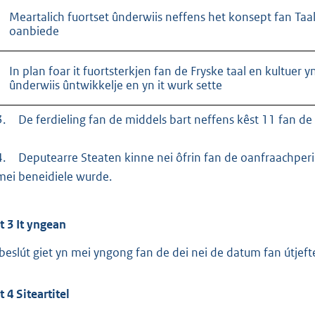
Meartalich fuortset ûnderwiis neffens het konsept fan Taa
oanbiede
In plan foar it fuortsterkjen fan de Fryske taal en kultuer yn
ûnderwiis ûntwikkelje en yn it wurk sette
3.
De ferdieling fan de middels bart neffens kêst 11 fan de 
4.
Deputearre Steaten kinne nei ôfrin fan de oanfraachperi
mei beneidiele wurde.
t
3
It yngean
 beslút giet yn mei yngong fan de dei nei de datum fan útjefte 
t
4
Siteartitel