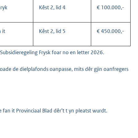
lryk
Kêst 2, lid 4
€ 100.000,-
 it
Kêst 2, lid 5
€ 450.000,-
Subsidieregeling Frysk foar no en letter 2026.
oade de dielplafonds oanpasse, mits dêr gjin oanfregers
fan it Provinciaal Blad dêr’t t yn pleatst wurdt.