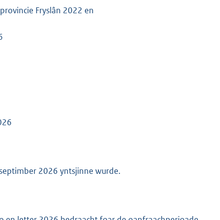
 provincie Fryslân 2022 en
6
K
2026
septimber 2026 yntsjinne wurde.
 no en letter 2026 bedraacht foar de oanfraachperioade