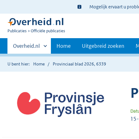
Ter
Mogelijk ervaart u prob
informatie:
U
Publicaties
Officiële publicaties
bent
Primaire
nu
Andere
Overheid.nl
Home
Uitgebreid zoeken
M
hier:
sites
navigatie
binnen
U bent hier:
Home
Provinciaal blad 2026, 6339
P
Dat
15-