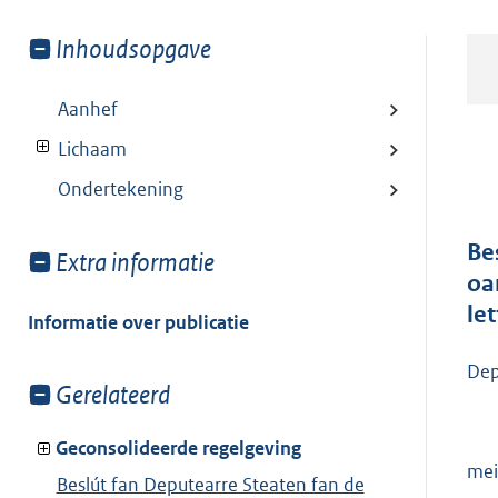
Toon
Inhoudsopgave
meer
van:
Aanhef
Lichaam
Ondertekening
Be
Toon
Extra informatie
oa
meer
le
van:
Informatie over publicatie
Dep
Toon
Gerelateerd
meer
van:
Geconsolideerde regelgeving
mei
Beslút fan Deputearre Steaten fan de