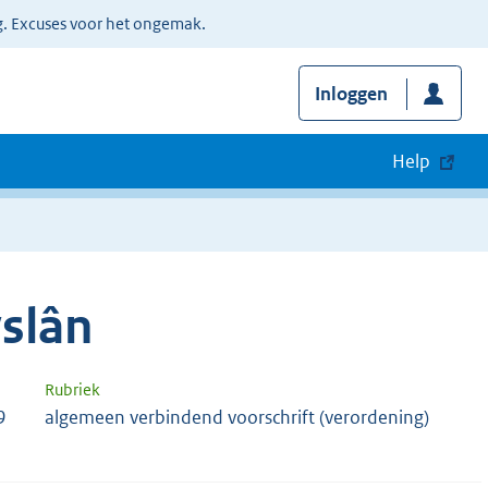
g. Excuses voor het ongemak.
Inloggen
Help
yslân
Rubriek
9
algemeen verbindend voorschrift (verordening)