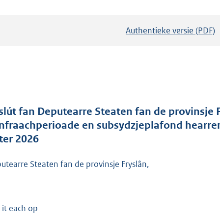
Authentieke versie (PDF)
b
e
s
t
a
n
d
slút fan Deputearre Steaten fan de provinsje Fr
s
nfraachperioade en subsydzjeplafond hearrend
g
tter 2026
r
o
utearre Steaten fan de provinsje Fryslân,
o
t
t
 it each op
e