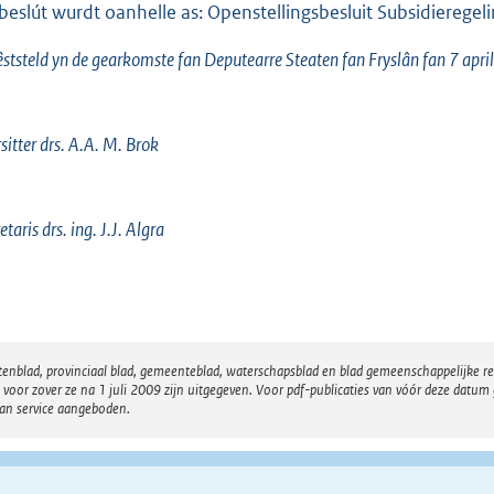
 beslút wurdt oanhelle as: Openstellingsbesluit Subsidieregeli
êststeld yn de gearkomste fan Deputearre Steaten fan Fryslân fan 7 apri
sitter drs. A.A. M. Brok
etaris drs. ing. J.J. Algra
atenblad, provinciaal blad, gemeenteblad, waterschapsblad en blad gemeenschappelijke 
 zover ze na 1 juli 2009 zijn uitgegeven. Voor pdf-publicaties van vóór deze datum g
van service aangeboden.