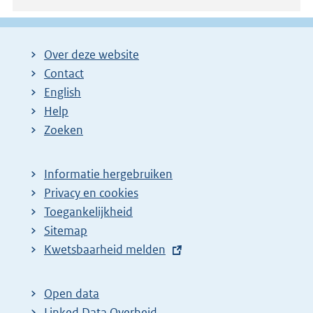
Over deze website
Contact
English
Help
Zoeken
Informatie hergebruiken
Privacy en cookies
Toegankelijkheid
Sitemap
E
Kwetsbaarheid melden
x
t
Open data
e
Linked Data Overheid