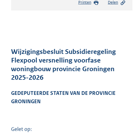
Printen
Delen
s
t
a
n
d
s
g
r
Wijzigingsbesluit Subsidieregeling
o
Flexpool versnelling voorfase
o
woningbouw provincie Groningen
t
t
2025-2026
e
:
GEDEPUTEERDE STATEN VAN DE PROVINCIE
6
GRONINGEN
8
3
K
b
Gelet op: