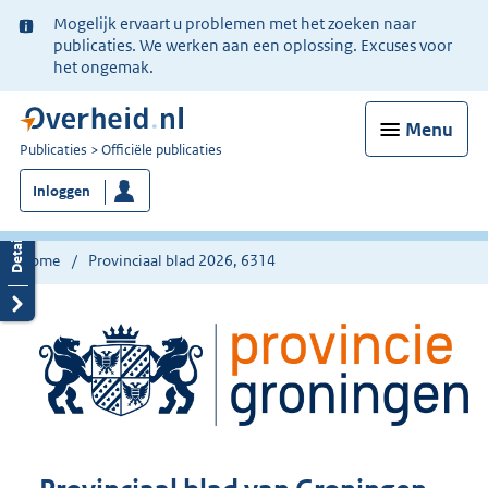
Ter
Mogelijk ervaart u problemen met het zoeken naar
informatie:
publicaties. We werken aan een oplossing. Excuses voor
het ongemak.
Menu
U
Publicaties
Officiële publicaties
bent
Inloggen
nu
hier:
Home
Provinciaal blad 2026, 6314