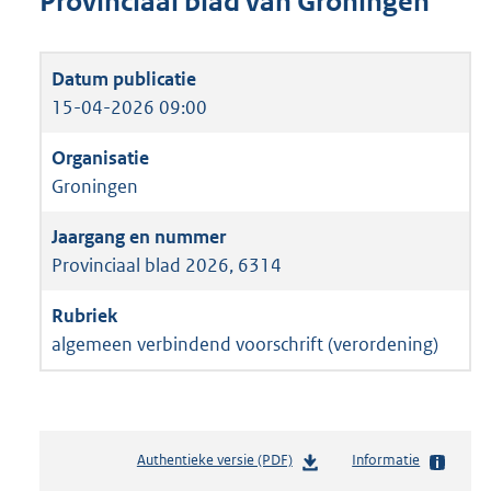
Provinciaal blad van Groningen
15-04-2026 09:00
Groningen
Provinciaal blad 2026, 6314
algemeen verbindend voorschrift (verordening)
Authentieke versie (PDF)
b
Informatie
e