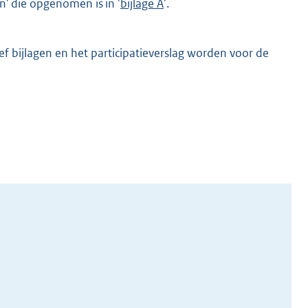
n' die opgenomen is in '
bijlage A
'.
f bijlagen en het participatieverslag worden voor de