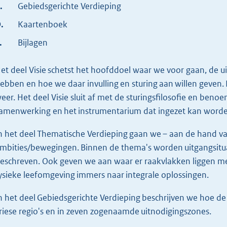
.
Gebiedsgerichte Verdieping
.
Kaartenboek
.
Bijlagen
et deel Visie schetst het hoofddoel waar we voor gaan, de u
ebben en hoe we daar invulling en sturing aan willen geven.
eer. Het deel Visie sluit af met de sturingsfilosofie en beno
amenwerking en het instrumentarium dat ingezet kan worden
n het deel Thematische Verdieping gaan we – aan de hand va
mbities/bewegingen. Binnen de thema's worden uitgangsitua
eschreven. Ook geven we aan waar er raakvlakken liggen m
ysieke leefomgeving immers naar integrale oplossingen.
n het deel Gebiedsgerichte Verdieping beschrijven we hoe d
riese regio's en in zeven zogenaamde uitnodigingszones.