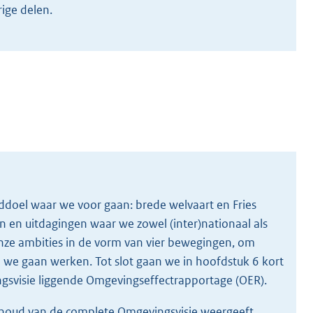
ige delen.
fddoel waar we voor gaan: brede welvaart en Fries
n en uitdagingen waar we zowel (inter)nationaal als
onze ambities in de vorm van vier bewegingen, om
e we gaan werken. Tot slot gaan we in hoofdstuk 6 kort
ingsvisie liggende Omgevingseffectrapportage (OER).
 inhoud van de complete Omgevingsvisie weergeeft.