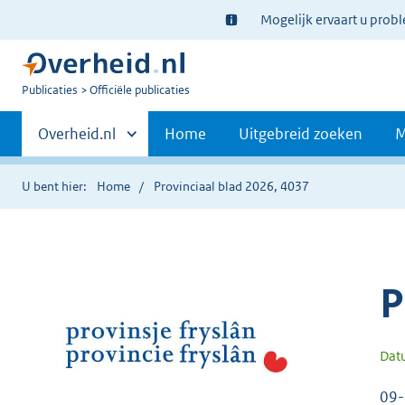
Ter
Mogelijk ervaart u prob
informatie:
U
Publicaties
Officiële publicaties
bent
Primaire
nu
Andere
Overheid.nl
Home
Uitgebreid zoeken
M
hier:
sites
navigatie
binnen
U bent hier:
Home
Provinciaal blad 2026, 4037
P
Dat
09-