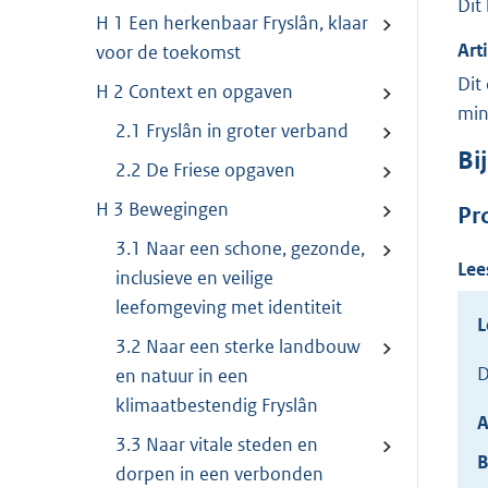
Dit
H 1 Een herkenbaar Fryslân, klaar
Art
voor de toekomst
Dit
H 2 Context en opgaven
min
2.1 Fryslân in groter verband
Bi
2.2 De Friese opgaven
H 3 Bewegingen
Pr
3.1 Naar een schone, gezonde,
Lee
inclusieve en veilige
leefomgeving met identiteit
L
3.2 Naar een sterke landbouw
D
en natuur in een
klimaatbestendig Fryslân
A
3.3 Naar vitale steden en
B
dorpen in een verbonden