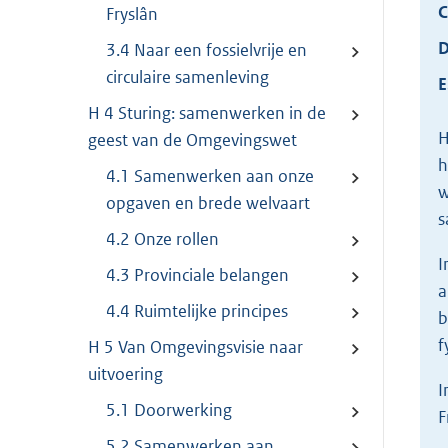
C
Fryslân
D
3.4 Naar een fossielvrije en
circulaire samenleving
E
H 4 Sturing: samenwerken in de
H
geest van de Omgevingswet
h
4.1 Samenwerken aan onze
w
opgaven en brede welvaart
s
4.2 Onze rollen
I
4.3 Provinciale belangen
a
4.4 Ruimtelijke principes
b
f
H 5 Van Omgevingsvisie naar
uitvoering
I
5.1 Doorwerking
F
5.2 Samenwerken aan