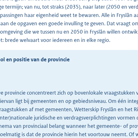
ge termijn; van nu, tot straks (2035), naar later (2050 en verd
passingen haar eigenheid weet te bewaren. Alle in Fryslân aa
aan de opgaven een goede invulling te geven. Dat vraagt om 
fomgeving die we tussen nu en 2050 in Fryslân willen ontwikk
et: brede welvaart voor iedereen en in elke regio.
ol en positie van de provincie
e provincie concentreert zich op bovenlokale vraagstukken v
iervan ligt bij gemeenten en op gebiedsniveau. Om één int
raagstukken af met gemeenten, Wetterskip Fryslân en het R
inter)nationale juridische en verdragsverplichtingen vorme
hema van provinciaal belang wanneer het gemeente- of provi
oelmatig is dat de provincie hierin het voortouw neemt. O