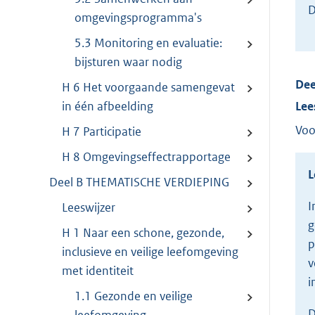
D
omgevingsprogramma's
5.3 Monitoring en evaluatie:
bijsturen waar nodig
De
H 6 Het voorgaande samengevat
in één afbeelding
Lee
Voor
H 7 Participatie
H 8 Omgevingseffectrapportage
L
Deel B THEMATISCHE VERDIEPING
I
Leeswijzer
g
H 1 Naar een schone, gezonde,
p
inclusieve en veilige leefomgeving
v
met identiteit
i
1.1 Gezonde en veilige
D