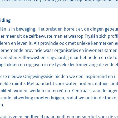
eiding
slân is in beweging. Het bruist en borrelt er, de dingen gebe
er meer uit de zelfbewuste manier waarop Fryslân zich profi
deren en leven is. Als provincie ook met unieke kenmerken e
ernemende provincie waar organisaties en inwoners samen v
 verleden zelfbewust en slagvaardig naar het heden en de toe
agstukken en opgaven in de fysieke leefomgeving: de gedee
deze nieuwe Omgevingsvisie bieden we een inspirerend en u
eelde ruimte. Met aandacht voor water, bodem, natuur, lands
iliteit, wonen, werken en recreëren. Centraal staan de urgen
sende uitwerking moeten krijgen, zodat we ook in de toeko
en.
visie is geen eindbeeld maar biedt een perspectief voor de 