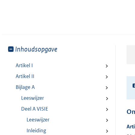
Toon
Inhoudsopgave
meer
van:
Artikel I
Artikel II
Bijlage A
Leeswijzer
Deel A VISIE
On
Leeswijzer
Art
Inleiding