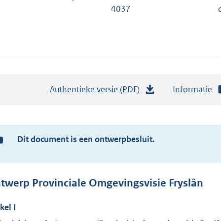
4037
Authentieke versie (PDF)
b
Informatie
e
s
t
Dit document is een ontwerpbesluit.
Ter
a
informatie:
n
d
twerp Provinciale Omgevingsvisie Fryslân
s
g
ikel
I
r