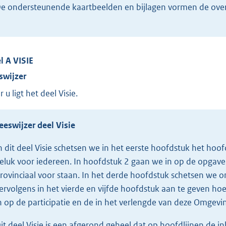
e ondersteunende kaartbeelden en bijlagen vormen de over
el
A
VISIE
swijzer
 u ligt het deel Visie.
eeswijzer deel Visie
n dit deel Visie schetsen we in het eerste hoofdstuk het hoo
eluk voor iedereen. In hoofdstuk 2 gaan we in op de opgave
rovinciaal voor staan. In het derde hoofdstuk schetsen we 
ervolgens in het vierde en vijfde hoofdstuk aan te geven ho
n op de participatie en de in het verlengde van deze Omgev
it deel Visie is een afgerond geheel dat op hoofdlijnen de