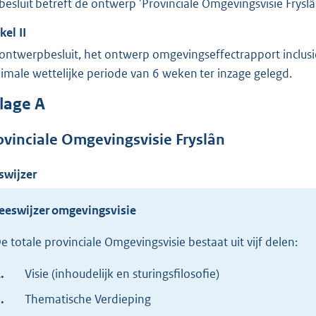
o
 besluit betreft de ontwerp 'Provinciale Omgevingsvisie Fryslâ
o
ikel
II
t
 ontwerpbesluit, het ontwerp omgevingseffectrapport inclusie
t
imale wettelijke periode van 6 weken ter inzage gelegd.
e
:
jlage
A
8
M
ovinciale Omgevingsvisie Fryslân
b
swijzer
eeswijzer omgevingsvisie
e totale provinciale Omgevingsvisie bestaat uit vijf delen:
.
Visie (inhoudelijk en sturingsfilosofie)
.
Thematische Verdieping