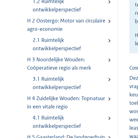
1.2 Ruimtelijk
t
ontwikkelperspectief
r
H 2 Oostergo: Motor van circulaire
b
agro-economie
H
2.1 Ruimtelijk
l
ontwikkelperspectief
H 3 Noordelijke Wouden:
Coöperatieve regio als merk
Conc
Dez
3.1 Ruimtelijk
vra
ontwikkelperspectief
keu
H 4 Zuidelijke Wouden: Topnatuur
toe
in een vitale regio
won
4.1 Ruimtelijk
wee
ontwikkelperspectief
lea
waa
H 5 Gaasterland: De landgoedtuin