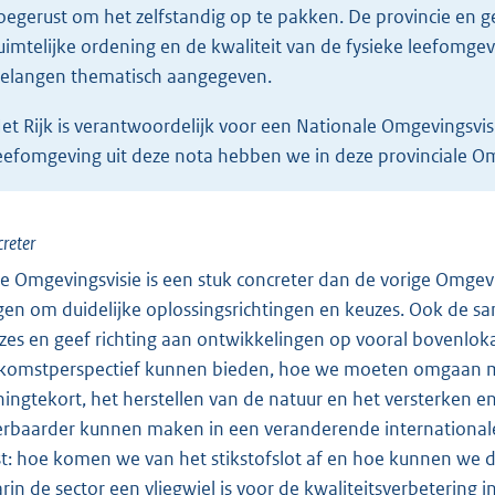
oegerust om het zelfstandig op te pakken. De provincie en 
uimtelijke ordening en de kwaliteit van de fysieke leefomgevi
elangen thematisch aangegeven.
et Rijk is verantwoordelijk voor een Nationale Omgevingsvis
eefomgeving uit deze nota hebben we in deze provinciale O
reter
e Omgevingsvisie is een stuk concreter dan de vorige Omgevi
gen om duidelijke oplossingsrichtingen en keuzes. Ook de s
zes en geef richting aan ontwikkelingen op vooral bovenlok
komstperspectief kunnen bieden, hoe we moeten omgaan met
ingtekort, het herstellen van de natuur en het versterken 
rbaarder kunnen maken in een veranderende internationale c
st: hoe komen we van het stikstofslot af en hoe kunnen we
rin de sector een vliegwiel is voor de kwaliteitsverbetering i