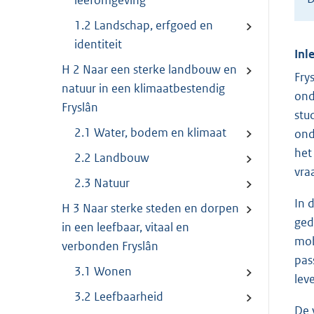
leefomgeving
1.2 Landschap, erfgoed en
identiteit
Inl
H 2 Naar een sterke landbouw en
Fry
natuur in een klimaatbestendig
ond
Fryslân
stu
2.1 Water, bodem en klimaat
ond
het
2.2 Landbouw
vra
2.3 Natuur
In 
H 3 Naar sterke steden en dorpen
ged
in een leefbaar, vitaal en
mob
verbonden Fryslân
pas
3.1 Wonen
lev
3.2 Leefbaarheid
De 