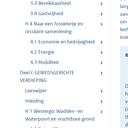
3.3 Bereikbaarheid
lan
3.4 Gastvrijheid
aan
om 
H 4 Naar een fossielvrije en
lee
circulaire samenleving
inz
4.1 Economie en bedrijvigheid
4.2 Energie
R
4.3 Mobiliteit
Deel C GEBIEDSGERICHTE
VERDIEPING
D
Leeswijzer
h
Inleiding
v
(
H 1 Westergo: Wadden- en
t
Waterpoort en vruchtbare grond
d