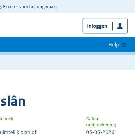
g. Excuses voor het ongemak.
Inloggen
Help
yslân
Rubriek
Datum
ondertekening
ruimtelijk plan of
03-03-2026