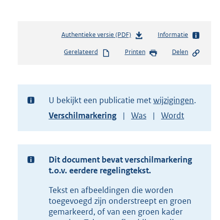
Authentieke versie (PDF)
b
Informatie
e
Gerelateerd
Printen
Delen
s
t
a
n
d
U bekijkt een publicatie met
wijzigingen
s
Toon
Verschilmarkering
Was
Wordt
g
versie
r
van
o
document
o
t
Dit document bevat verschilmarkering
t
t.o.v. eerdere regelingtekst.
e
Tekst en afbeeldingen die worden
:
7
toegevoegd zijn onderstreept en groen
7
gemarkeerd, of van een groen kader