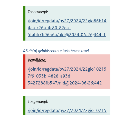
/join/id/regdata/pv27/2024/22gio86b14
4aa-c26a-4c80-82ea-
5fabb7b9656a/nld@2024‑06‑26;444-1
48 db(a) geluidscontour luchthaven texel
/join/id/regdata/pv27/2024/22gio10215
7f9-033b-4828-a93d-
3427288fb547/nld@2024‑06‑26;442
/join/id/regdata/pv27/2024/22gio10215