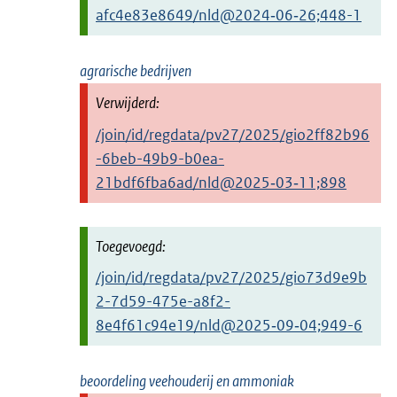
afc4e83e8649/nld@2024‑06‑26;448-1
agrarische bedrijven
/join/id/regdata/pv27/2025/gio2ff82b96
-6beb-49b9-b0ea-
21bdf6fba6ad/nld@2025‑03‑11;898
/join/id/regdata/pv27/2025/gio73d9e9b
2-7d59-475e-a8f2-
8e4f61c94e19/nld@2025‑09‑04;949-6
beoordeling veehouderij en ammoniak