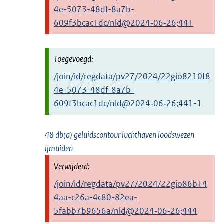
4e-5073-48df-8a7b-
609f3bcac1dc/nld@2024‑06‑26;441
/join/id/regdata/pv27/2024/22gio8210f8
4e-5073-48df-8a7b-
609f3bcac1dc/nld@2024‑06‑26;441-1
48 db(a) geluidscontour luchthaven loodswezen
ijmuiden
/join/id/regdata/pv27/2024/22gio86b14
4aa-c26a-4c80-82ea-
5fabb7b9656a/nld@2024‑06‑26;444