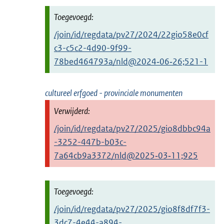
/join/id/regdata/pv27/2024/22gio58e0cf
c3-c5c2-4d90-9f99-
78bed464793a/nld@2024‑06‑26;521-1
cultureel erfgoed - provinciale monumenten
/join/id/regdata/pv27/2025/gio8dbbc94a
-3252-447b-b03c-
7a64cb9a3372/nld@2025‑03‑11;925
/join/id/regdata/pv27/2025/gio8f8df7f3-
3dc7-4e44-a894-