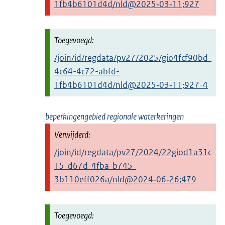
1fb4b6101d4d/nld@2025‑03‑11;927
/join/id/regdata/pv27/2025/gio4fcf90bd-
4c64-4c72-abfd-
1fb4b6101d4d/nld@2025‑03‑11;927-4
beperkingengebied regionale waterkeringen
/join/id/regdata/pv27/2024/22giod1a31c
15-d67d-4fba-b745-
3b110eff026a/nld@2024‑06‑26;479