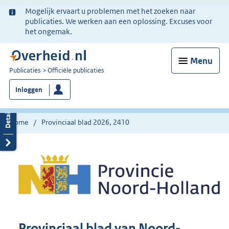
Ter
Mogelijk ervaart u problemen met het zoeken naar
informatie:
publicaties. We werken aan een oplossing. Excuses voor
het ongemak.
Menu
U
Publicaties
Officiële publicaties
bent
Inloggen
nu
hier:
Home
Provinciaal blad 2026, 2410
Provinciaal blad van Noord-