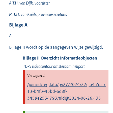
A.T.H. van Dijk, voorzitter
M.J.H. van Kuijk, provinciesecretaris
Bijlage
A
A
Bijlage II wordt op de aangegeven wijze gewijzigd:
Bijlage
II
Overzicht Informatieobjecten
10-5 risicocontour amsterdam heliport
/join/id/regdata/pv27/2024/22gio4a5a1c
13-b4f3-43bd-ad8f-
3459e2534793/nld@2024‑06‑26;435