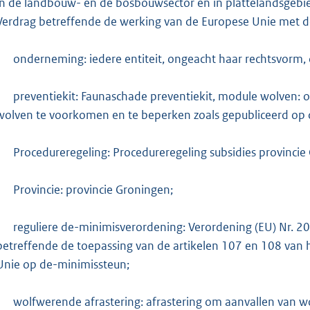
in de landbouw- en de bosbouwsector en in plattelandsgebi
Verdrag betreffende de werking van de Europese Unie met d
-
onderneming: iedere entiteit, ongeacht haar rechtsvorm, d
-
preventiekit: Faunaschade preventiekit, module wolven: 
wolven te voorkomen en te beperken zoals gepubliceerd op 
-
Procedureregeling: Procedureregeling subsidies provinci
-
Provincie: provincie Groningen;
-
reguliere de-minimisverordening: Verordening (EU) Nr.
betreffende de toepassing van de artikelen 107 en 108 van 
Unie op de-minimissteun;
-
wolfwerende afrastering: afrastering om aanvallen van 