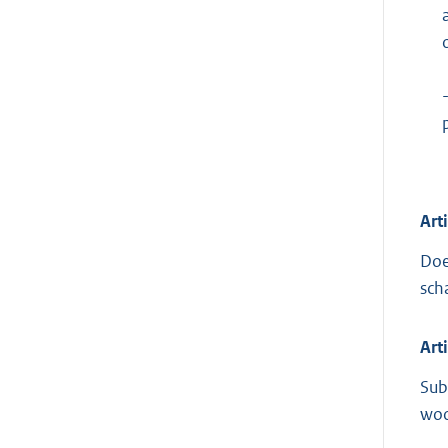
Art
Doe
sch
Art
Sub
woo