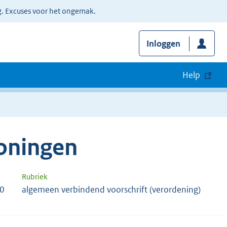
g. Excuses voor het ongemak.
Inloggen
Help
roningen
Rubriek
70
algemeen verbindend voorschrift (verordening)