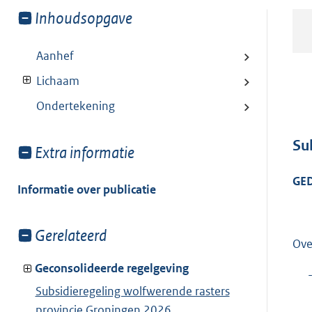
Toon
Inhoudsopgave
meer
van:
Aanhef
Lichaam
Ondertekening
Su
Toon
Extra informatie
meer
GE
van:
Informatie over publicatie
Toon
Gerelateerd
Ove
meer
van:
Geconsolideerde regelgeving
Subsidieregeling wolfwerende rasters
provincie Groningen 2026