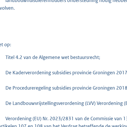
:
-
landbouwhuisdierenhouders ondersteuning nodig hebben b
7
wolven.
5
3
b
et op:
-
Titel 4.2 van de Algemene wet bestuursrecht;
-
De Kaderverordening subsidies provincie Groningen 2017
-
De Procedureregeling subsidies provincie Groningen 2018
-
De Landbouwvrijstellingsverordening (LVV) Verordening 
-
Verordening (EU) Nr. 2023/2831 van de Commissie van 1
artikelen 107 en 108 van het Verdrag betreffende de werki