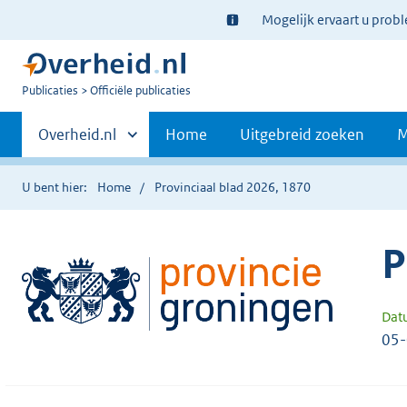
Ter
Mogelijk ervaart u prob
informatie:
U
Publicaties
Officiële publicaties
bent
Primaire
nu
Andere
Overheid.nl
Home
Uitgebreid zoeken
M
hier:
sites
navigatie
binnen
U bent hier:
Home
Provinciaal blad 2026, 1870
P
Dat
05-