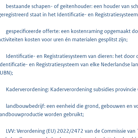
-
bestaande schapen- of geitenhouder: een houder van schap
geregistreerd staat in het Identificatie- en Registratiesystee
-
gespecificeerde offerte: een kostenraming opgemaakt doo
activiteiten kosten voor uren én materialen gesplitst zijn;
-
Identificatie- en Registratiesysteem van dieren: het do
Identificatie- en Registratiesysteem van elke Nederlandse
(UBN);
-
Kaderverordening: Kaderverordening subsidies provincie
-
landbouwbedrijf: een eenheid die grond, gebouwen en vo
landbouwproductie worden gebruikt;
-
LVV: Verordening (EU) 2022/2472 van de Commissie van 