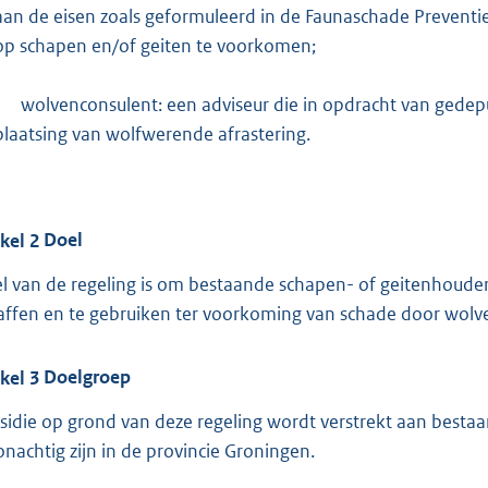
aan de eisen zoals geformuleerd in de Faunaschade Prevent
op schapen en/of geiten te voorkomen;
-
wolvenconsulent: een adviseur die in opdracht van gedepu
plaatsing van wolfwerende afrastering.
ikel
2
Doel
l van de regeling is om bestaande schapen- of geitenhouder
affen en te gebruiken ter voorkoming van schade door wolv
ikel
3
Doelgroep
sidie op grond van deze regeling wordt verstrekt aan besta
nachtig zijn in de provincie Groningen.