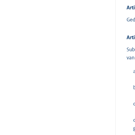
Art
Ged
Art
Sub
van
c