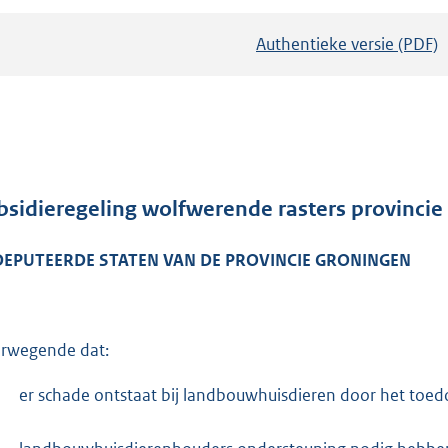
Authentieke versie (PDF)
b
e
s
t
a
n
d
bsidieregeling wolfwerende rasters provinci
s
DEPUTEERDE STATEN VAN DE PROVINCIE GRONINGEN
g
r
o
o
rwegende dat:
t
t
-
er schade ontstaat bij landbouwhuisdieren door het toed
e