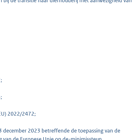
ij de transitie naar dierhouderij met aanwezigheid van
K
;
;
(EU) 2022/2472;
3 december 2023 betreffende de toepassing van de
ng van de Europese Unie op de-minimissteun.