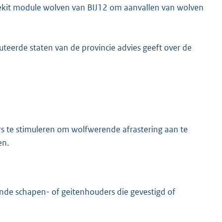
iekit module wolven van BIJ12 om aanvallen van wolven
teerde staten van de provincie advies geeft over de
s te stimuleren om wolfwerende afrastering aan te
en.
ande schapen- of geitenhouders die gevestigd of