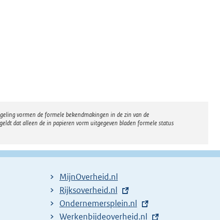
regeling vormen de formele bekendmakingen in de zin van de
eldt dat alleen de in papieren vorm uitgegeven bladen formele status
MijnOverheid.nl
E
Rijksoverheid.nl
x
E
Ondernemersplein.nl
t
x
E
Werkenbijdeoverheid.nl