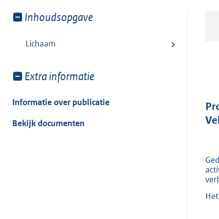
Toon
Inhoudsopgave
meer
van:
Lichaam
Toon
Extra informatie
meer
van:
Informatie over publicatie
Pr
Ve
Bekijk documenten
Ged
act
ver
Het