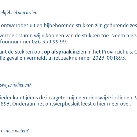
:
2
lijkheid van inzien
5
 ontwerpbesluit en bijbehorende stukken zijn gedurende zes
7
verzoek sturen wij u kopieën van de stukken toe. Neem hierv
efoonnummer 026 359 99 99.
b
unt de stukken ook
op afspraak
inzien in het Provinciehuis.
alle gevallen vermeldt u het zaaknummer 2023-001893.
swijze indienen?
ieder kan tijdens de inzagetermijn een zienswijze indienen
893. Onderaan het ontwerpbesluit leest u hier meer over.
 u meer weten?