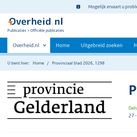
Ter
Mogelijk ervaart u prob
informatie:
U
Publicaties
Officiële publicaties
bent
Primaire
nu
Andere
Overheid.nl
Home
Uitgebreid zoeken
M
hier:
sites
navigatie
binnen
U bent hier:
Home
Provinciaal blad 2026, 1298
P
Dat
27-