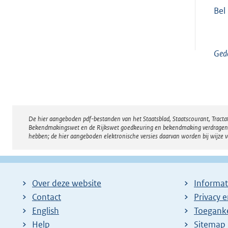
Bel
Gede
De hier aangeboden pdf-bestanden van het Staatsblad, Staatscourant, Tract
Disclaimer
Bekendmakingswet en de Rijkswet goedkeuring en bekendmaking verdragen voor
hebben; de hier aangeboden elektronische versies daarvan worden bij wijze 
Over deze website
Informat
Contact
Privacy 
English
Toeganke
Help
Sitemap