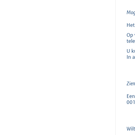
Moge
Het
Op 
tel
U k
In 
Zien
Een
001
Wilt