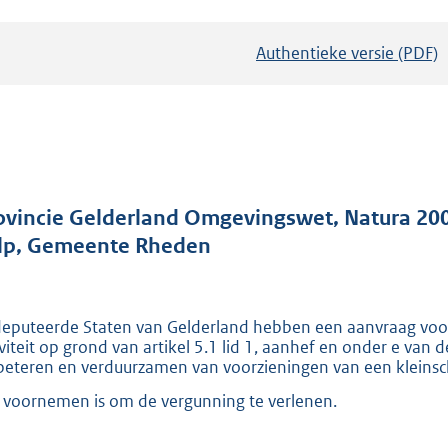
Authentieke versie (PDF)
b
e
s
t
a
n
d
ovincie Gelderland Omgevingswet, Natura 2000-
s
lp, Gemeente Rheden
g
r
o
eputeerde Staten van Gelderland hebben een aanvraag voo
iviteit op grond van artikel 5.1 lid 1, aanhef en onder e va
o
beteren en verduurzamen van voorzieningen van een kleinsch
t
 voornemen is om de vergunning te verlenen.
t
e