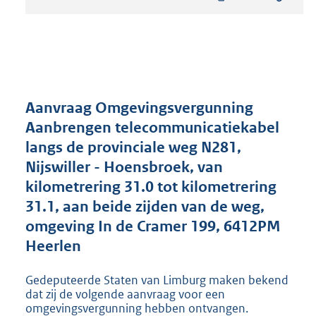
t
a
n
d
s
g
r
Aanvraag Omgevingsvergunning
o
Aanbrengen telecommunicatiekabel
o
langs de provinciale weg N281,
t
t
Nijswiller - Hoensbroek, van
e
kilometrering 31.0 tot kilometrering
:
31.1, aan beide zijden van de weg,
1
9
omgeving In de Cramer 199, 6412PM
7
Heerlen
K
b
Gedeputeerde Staten van Limburg maken bekend
dat zij de volgende aanvraag voor een
omgevingsvergunning hebben ontvangen.