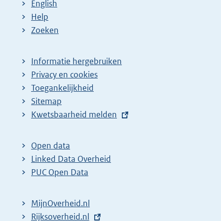
English
Help
Zoeken
Informatie hergebruiken
Privacy en cookies
Toegankelijkheid
Sitemap
E
Kwetsbaarheid melden
x
t
Open data
e
Linked Data Overheid
r
PUC Open Data
n
e
MijnOverheid.nl
l
E
Rijksoverheid.nl
i