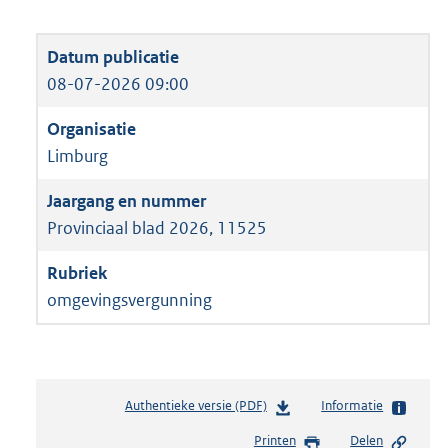
08-07-2026 09:00
Limburg
Provinciaal blad 2026, 11525
omgevingsvergunning
Authentieke versie (PDF)
b
Informatie
e
Printen
Delen
s