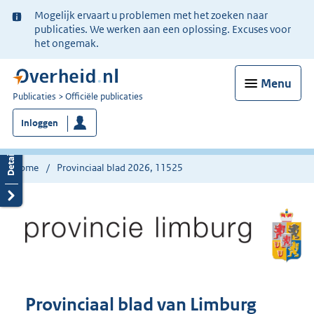
Ter
Mogelijk ervaart u problemen met het zoeken naar
informatie:
publicaties. We werken aan een oplossing. Excuses voor
het ongemak.
Menu
U
Publicaties
Officiële publicaties
bent
Inloggen
nu
hier:
Home
Provinciaal blad 2026, 11525
Provinciaal blad van Limburg