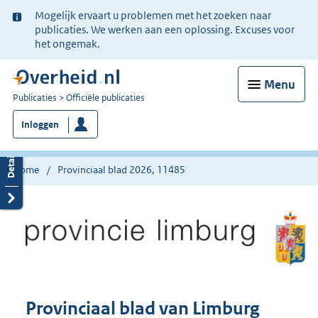
Ter
Mogelijk ervaart u problemen met het zoeken naar
informatie:
publicaties. We werken aan een oplossing. Excuses voor
het ongemak.
Menu
U
Publicaties
Officiële publicaties
bent
Inloggen
nu
hier:
Home
Provinciaal blad 2026, 11485
Provinciaal blad van Limburg