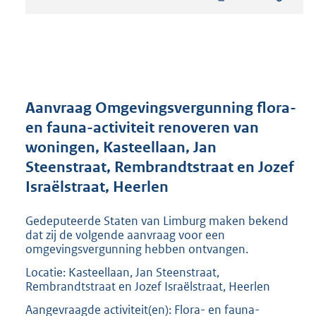
t
a
n
d
s
g
r
Aanvraag Omgevingsvergunning flora-
o
en fauna-activiteit renoveren van
o
woningen, Kasteellaan, Jan
t
t
Steenstraat, Rembrandtstraat en Jozef
e
Israëlstraat, Heerlen
:
1
Gedeputeerde Staten van Limburg maken bekend
9
dat zij de volgende aanvraag voor een
9
omgevingsvergunning hebben ontvangen.
K
b
Locatie: Kasteellaan, Jan Steenstraat,
Rembrandtstraat en Jozef Israëlstraat, Heerlen
Aangevraagde activiteit(en): Flora- en fauna-