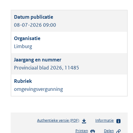
08-07-2026 09:00
Limburg
Provinciaal blad 2026, 11485
omgevingsvergunning
Authentieke versie (PDF)
b
Informatie
e
Printen
Delen
s