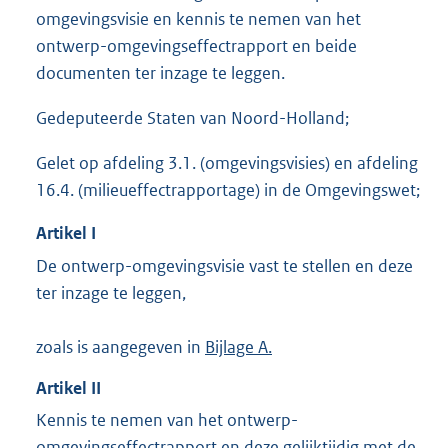
,
omgevingsvisie en kennis te nemen van het
2
M
ontwerp-omgevingseffectrapport en beide
b
documenten ter inzage te leggen.
Gedeputeerde Staten van Noord-Holland;
Gelet op afdeling 3.1. (omgevingsvisies) en afdeling
16.4. (milieueffectrapportage) in de Omgevingswet;
Artikel
I
De ontwerp-omgevingsvisie vast te stellen en deze
ter inzage te leggen,
zoals is aangegeven in
Bijlage A.
Artikel
II
Kennis te nemen van het ontwerp-
omgevingseffectrapport en deze gelijktijdig met de