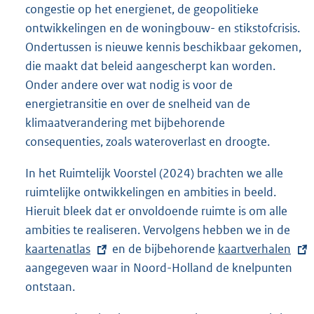
congestie op het energienet, de geopolitieke
ontwikkelingen en de woningbouw- en stikstofcrisis.
Ondertussen is nieuwe kennis beschikbaar gekomen,
die maakt dat beleid aangescherpt kan worden.
Onder andere over wat nodig is voor de
energietransitie en over de snelheid van de
klimaatverandering met bijbehorende
consequenties, zoals wateroverlast en droogte.
In het Ruimtelijk Voorstel (2024) brachten we alle
ruimtelijke ontwikkelingen en ambities in beeld.
Hieruit bleek dat er onvoldoende ruimte is om alle
ambities te realiseren. Vervolgens hebben we in de
E
kaartenatlas
en de bijbehorende
E
kaartverhalen
x
aangegeven waar in Noord-Holland de knelpunten
x
t
ontstaan.
t
e
e
r