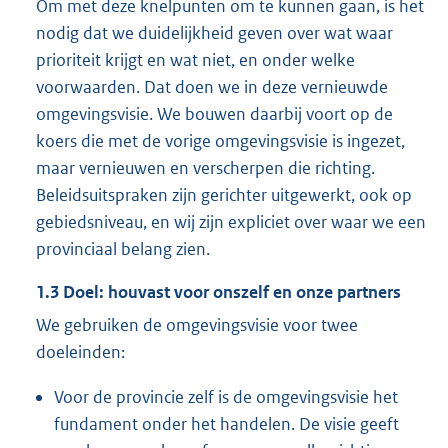
Om met deze knelpunten om te kunnen gaan, is het
r
n
nodig dat we duidelijkheid geven over wat waar
n
e
prioriteit krijgt en wat niet, en onder welke
e
l
voorwaarden. Dat doen we in deze vernieuwde
l
i
omgevingsvisie. We bouwen daarbij voort op de
i
n
koers die met de vorige omgevingsvisie is ingezet,
n
k
maar vernieuwen en verscherpen die richting.
k
:
Beleidsuitspraken zijn gerichter uitgewerkt, ook op
:
gebiedsniveau, en wij zijn expliciet over waar we een
provinciaal belang zien.
1.3
Doel: houvast voor onszelf en onze partners
We gebruiken de omgevingsvisie voor twee
doeleinden:
Voor de provincie zelf is de omgevingsvisie het
fundament onder het handelen. De visie geeft