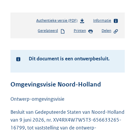
Authentieke versie (PDF)
b
Informatie
e
Gerelateerd
Printen
Delen
s
t
a
n
d
Dit document is een ontwerpbesluit.
Ter
s
informatie:
g
r
o
Omgevingsvisie Noord-Holland
o
t
Ontwerp-omgevingsvisie
t
e
Besluit van Gedeputeerde Staten van Noord-Holland
:
4
van 9 juni 2026, nr. XV4RX4W7W5T3-656633265-
1
16799, tot vaststelling van de ontwerp-