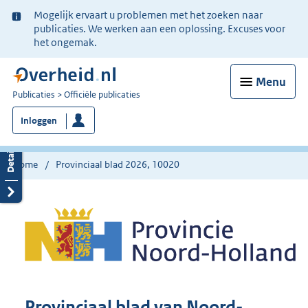
Ter
Mogelijk ervaart u problemen met het zoeken naar
informatie:
publicaties. We werken aan een oplossing. Excuses voor
het ongemak.
Menu
U
Publicaties
Officiële publicaties
bent
Inloggen
nu
hier:
Home
Provinciaal blad 2026, 10020
Provinciaal blad van Noord-