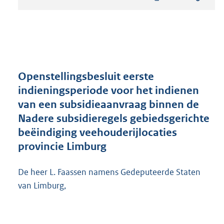
t
a
n
d
s
g
r
Openstellingsbesluit eerste
o
indieningsperiode voor het indienen
o
van een subsidieaanvraag binnen de
t
t
Nadere subsidieregels gebiedsgerichte
e
beëindiging veehouderijlocaties
:
provincie Limburg
2
3
6
De heer L. Faassen namens Gedeputeerde Staten
K
van Limburg,
b