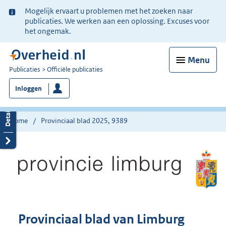
Ter
Mogelijk ervaart u problemen met het zoeken naar
informatie:
publicaties. We werken aan een oplossing. Excuses voor
het ongemak.
Menu
U
Publicaties
Officiële publicaties
bent
Inloggen
nu
hier:
Home
Provinciaal blad 2025, 9389
Provinciaal blad van Limburg