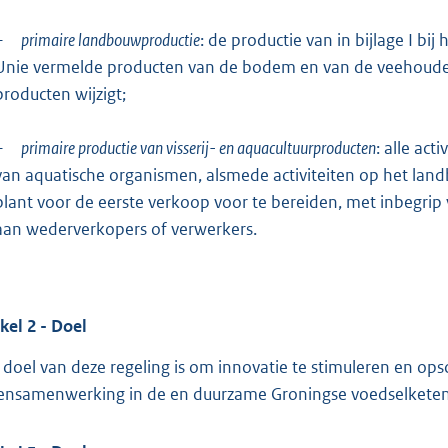
–
primaire landbouwproductie
: de productie van in bijlage I b
Unie vermelde producten van de bodem en van de veehouderi
producten wijzigt;
–
primaire productie van visserij- en aquacultuurproducten
: alle ac
van aquatische organismen, alsmede activiteiten op het land
plant voor de eerste verkoop voor te bereiden, met inbegrip v
aan wederverkopers of verwerkers.
ikel
2
- Doel
 doel van deze regeling is om innovatie te stimuleren en op
ensamenwerking in de en duurzame Groningse voedselketen