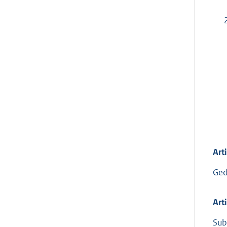
Art
Ged
Art
Sub