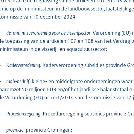
2013 inzake de toepassing van de artikelen 107 en 108 van 
Unie op de-minimissteun in de landbouwsector, laatstelijk g
Commissie van 10 december 2024;
–
de-minimisverordening voor de visserijsector
: Verordening (EU)
de toepassing van de artikelen 107 en 108 van het Verdrag 
minimissteun in de visserij- en aquacultuursector;
–
Kaderverordening
: Kaderverordening subsidies provincie G
–
mkb-bedrijf
: kleine- en middelgrote ondernemingen waar
jaaromzet 50 miljoen EUR en/of het jaarlijkse balanstotaal 43 
de Verordening (EU) nr. 651/2014 van de Commissie van 17 
–
Procedureregeling
: Procedureregeling subsidies provincie G
–
provincie
: provincie Groningen;