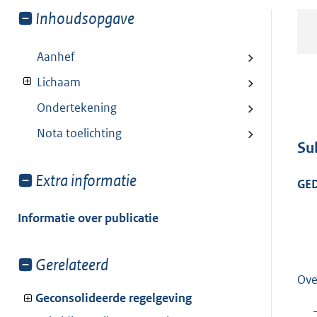
Toon
Inhoudsopgave
meer
van:
Aanhef
Lichaam
Ondertekening
Nota toelichting
Su
Toon
Extra informatie
GE
meer
van:
Informatie over publicatie
Toon
Gerelateerd
meer
Ove
van:
Geconsolideerde regelgeving