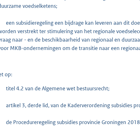
:
duurzame voedselketens;
7
9
-
een subsidieregeling een bijdrage kan leveren aan dit 
8
worden verstrekt ter stimulering van het regionale voedse
vraag naar - en de beschikbaarheid van regionaal en duur
b
voor MKB-ondernemingen om de transitie naar een regionaa
et op:
-
titel 4.2 van de Algemene wet bestuursrecht;
-
artikel 3, derde lid, van de Kaderverordening subsidies p
-
de Procedureregeling subsidies provincie Groningen 2018