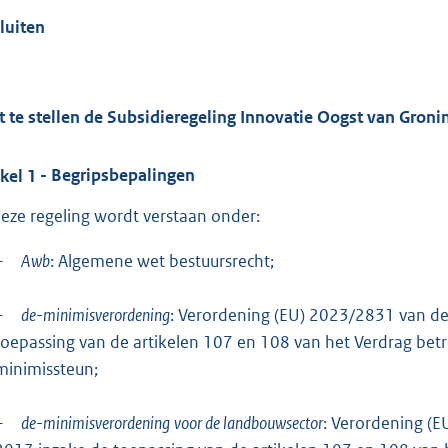
luiten
t te stellen de Subsidieregeling Innovatie Oogst van Gronin
ikel
1
- Begripsbepalingen
deze regeling wordt verstaan onder:
–
Awb
: Algemene wet bestuursrecht;
–
de-minimisverordening
: Verordening (EU) 2023/2831 van d
toepassing van de artikelen 107 en 108 van het Verdrag bet
minimissteun;
–
de-minimisverordening
voor de landbouwsector
: Verordening (