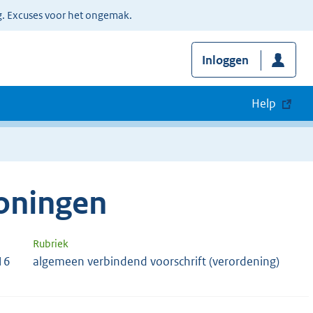
g. Excuses voor het ongemak.
Inloggen
Help
roningen
Rubriek
16
algemeen verbindend voorschrift (verordening)