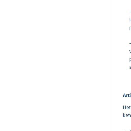
Art
Het
ket