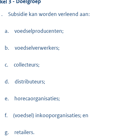
ikel
3
- Doelgroep
1.
Subsidie kan worden verleend aan:
a.
voedselproducenten;
b.
voedselverwerkers;
c.
collecteurs;
d.
distributeurs;
e.
horecaorganisaties;
f.
(voedsel) inkooporganisaties; en
g.
retailers.