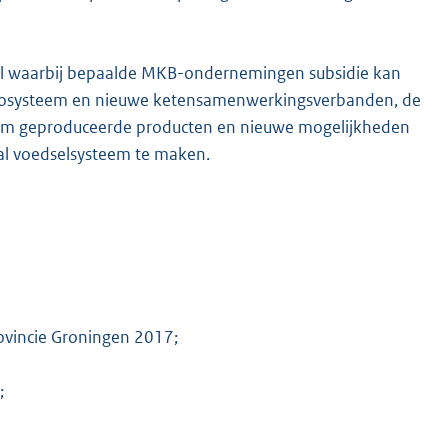
doel waarbij bepaalde MKB-ondernemingen subsidie kan
lecosysteem en nieuwe ketensamenwerkingsverbanden, de
K
zaam geproduceerde producten en nieuwe mogelijkheden
l voedselsysteem te maken.
rovincie Groningen 2017;
;