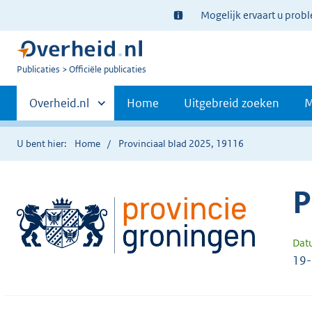
Ter
Mogelijk ervaart u prob
informatie:
U
Publicaties
Officiële publicaties
bent
Primaire
nu
Andere
Overheid.nl
Home
Uitgebreid zoeken
M
hier:
sites
navigatie
binnen
U bent hier:
Home
Provinciaal blad 2025, 19116
P
Dat
19-