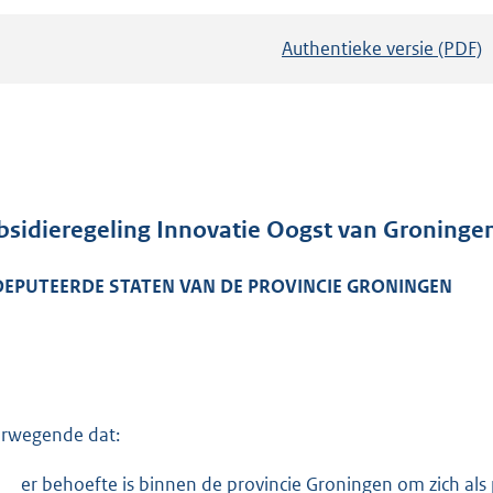
Authentieke versie (PDF)
b
e
s
t
a
n
d
bsidieregeling Innovatie Oogst van Groninge
s
DEPUTEERDE STATEN VAN DE PROVINCIE GRONINGEN
g
r
o
o
t
t
rwegende dat:
e
-
er behoefte is binnen de provincie Groningen om zich als 