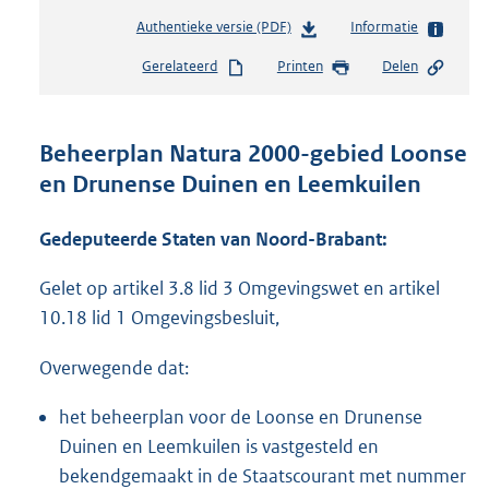
Authentieke versie (PDF)
b
Informatie
e
Gerelateerd
Printen
Delen
s
t
a
n
Beheerplan Natura 2000-gebied Loonse
d
en Drunense Duinen en Leemkuilen
s
g
r
Gedeputeerde Staten van Noord-Brabant:
o
o
Gelet op artikel 3.8 lid 3 Omgevingswet en artikel
t
10.18 lid 1 Omgevingsbesluit,
t
e
Overwegende dat:
:
2
het beheerplan voor de Loonse en Drunense
4
9
Duinen en Leemkuilen is vastgesteld en
K
bekendgemaakt in de Staatscourant met nummer
b