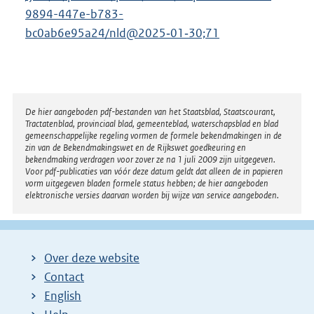
9894-447e-b783-
bc0ab6e95a24/nld@2025‑01‑30;71
Disclaimer
De hier aangeboden pdf-bestanden van het Staatsblad, Staatscourant,
Tractatenblad, provinciaal blad, gemeenteblad, waterschapsblad en blad
gemeenschappelijke regeling vormen de formele bekendmakingen in de
zin van de Bekendmakingswet en de Rijkswet goedkeuring en
bekendmaking verdragen voor zover ze na 1 juli 2009 zijn uitgegeven.
Voor pdf-publicaties van vóór deze datum geldt dat alleen de in papieren
vorm uitgegeven bladen formele status hebben; de hier aangeboden
elektronische versies daarvan worden bij wijze van service aangeboden.
Over deze website
Contact
English