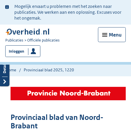
Ter
Mogelijk ervaart u problemen met het zoeken naar
informatie:
publicaties. We werken aan een oplossing. Excuses voor
het ongemak.
Menu
U
Publicaties
Officiële publicaties
bent
Inloggen
nu
hier:
Home
Provinciaal blad 2025, 1220
Provinciaal blad van Noord-
Brabant