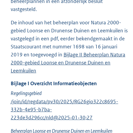
beheerplannen in een afzonderlijk besluit
vastgesteld.
De inhoud van het beheerplan voor Natura 2000-
gebied Loonse en Drunense Duinen en Leemkuilen is
vastgelegd in een pdf, eerder bekendgemaakt in de
Staatscourant met nummer 1698 van 16 januari
2019 en toegevoegd in
Bijlage II Beheerplan Natura
2000-gebied Loonse en Drunense Duinen en
Leemkuilen
Bijlage
I
Overzicht Informatieobjecten
Regelingsgebied
/join/id/regdata/pv30/2025/RG26gio322c8695-
332b-4e95-b7ba-
223de3d296cc/nld@2025‑01‑30;27
Beheerplan Loonse en Drunense Duinen en Leemkuilen