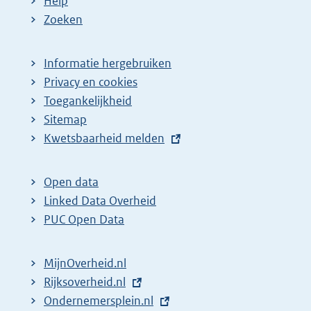
Help
Zoeken
Informatie hergebruiken
Privacy en cookies
Toegankelijkheid
Sitemap
E
Kwetsbaarheid melden
x
t
Open data
e
Linked Data Overheid
r
PUC Open Data
n
e
MijnOverheid.nl
l
E
Rijksoverheid.nl
i
x
E
Ondernemersplein.nl
n