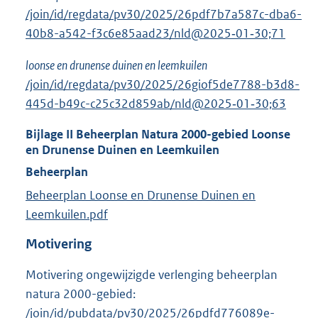
/join/id/regdata/pv30/2025/26pdf7b7a587c-dba6-
40b8-a542-f3c6e85aad23/nld@2025‑01‑30;71
loonse en drunense duinen en leemkuilen
/join/id/regdata/pv30/2025/26giof5de7788-b3d8-
445d-b49c-c25c32d859ab/nld@2025‑01‑30;63
Bijlage
II
Beheerplan Natura 2000-gebied Loonse
en Drunense Duinen en Leemkuilen
Beheerplan
Beheerplan Loonse en Drunense Duinen en
Leemkuilen.pdf
Motivering
Motivering ongewijzigde verlenging beheerplan
natura 2000-gebied:
/join/id/pubdata/pv30/2025/26pdfd776089e-