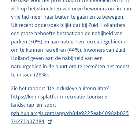
de basis voor het provinciaal recreatiebeleid en richt
zich op het stimuleren van onze bewoners om in hun
vrije tijd meer naar buiten te gaan en te bewegen.
Uit recent onderzoek blijkt dat bij Zuid-Hollanders
een grote behoefte bestaat aan de nabijheid van
parken (30%) en aan natuur- en recreatiegebieden
om te kunnen recreëren (44%). Inwoners van Zuid-
Holland geven aan de nabijheid van een
natuurgebied in de buurt om te recreëren het meest
te missen (28%).
Zie het rapport ‘De inclusieve buitenruimte’:
E
https://kennisplatform-recreatie-toerisme-
x
landschap-en-sport-
t
pzh.hub.arcgis.com/app/cb8de9225eab4098ab025
e
74271b07d84
r
n