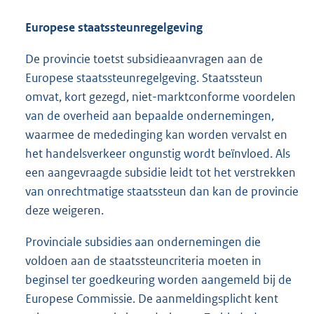
e
l
Europese staatssteunregelgeving
i
n
De provincie toetst subsidieaanvragen aan de
k
Europese staatssteunregelgeving. Staatssteun
:
omvat, kort gezegd, niet-marktconforme voordelen
van de overheid aan bepaalde ondernemingen,
waarmee de mededinging kan worden vervalst en
het handelsverkeer ongunstig wordt beïnvloed. Als
een aangevraagde subsidie leidt tot het verstrekken
van onrechtmatige staatssteun dan kan de provincie
deze weigeren.
Provinciale subsidies aan ondernemingen die
voldoen aan de staatssteuncriteria moeten in
beginsel ter goedkeuring worden aangemeld bij de
Europese Commissie. De aanmeldingsplicht kent