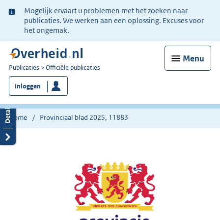
Ter
Mogelijk ervaart u problemen met het zoeken naar
informatie:
publicaties. We werken aan een oplossing. Excuses voor
het ongemak.
Menu
U
Publicaties
Officiële publicaties
bent
Inloggen
nu
hier:
Home
Provinciaal blad 2025, 11883