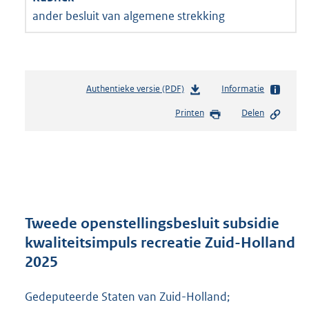
ander besluit van algemene strekking
Authentieke versie (PDF)
b
Informatie
e
Printen
Delen
s
t
a
n
d
s
g
r
Tweede openstellingsbesluit subsidie
o
kwaliteitsimpuls recreatie Zuid-Holland
o
2025
t
t
e
Gedeputeerde Staten van Zuid-Holland;
: