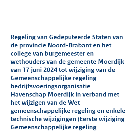
a
n
d
s
g
r
Regeling van Gedeputeerde Staten van
o
de provincie Noord-Brabant en het
o
college van burgemeester en
t
t
wethouders van de gemeente Moerdijk
e
van 17 juni 2024 tot wijziging van de
:
Gemeenschappelijke regeling
2
7
bedrijfsvoeringsorganisatie
2
Havenschap Moerdijk in verband met
K
het wijzigen van de Wet
b
gemeenschappelijke regeling en enkele
technische wijzigingen (Eerste wijziging
Gemeenschappelijke regeling