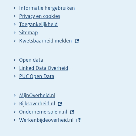
Informatie hergebruiken
Privacy en cookies
Toegankelijkheid
Sitemap
E
Kwetsbaarheid melden
x
t
Open data
e
Linked Data Overheid
r
PUC Open Data
n
e
MijnOverheid.nl
l
E
Rijksoverheid.nl
i
x
E
Ondernemersplein.nl
n
t
x
E
Werkenbijdeoverheid.nl
k
e
t
x
: