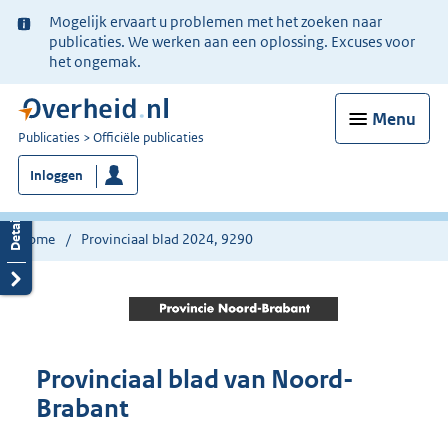
Ter
Mogelijk ervaart u problemen met het zoeken naar
informatie:
publicaties. We werken aan een oplossing. Excuses voor
het ongemak.
Menu
U
Publicaties
Officiële publicaties
bent
Inloggen
nu
hier:
Home
Provinciaal blad 2024, 9290
Provinciaal blad van Noord-
Brabant