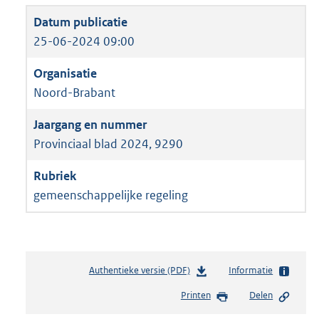
25-06-2024 09:00
Noord-Brabant
Provinciaal blad 2024, 9290
gemeenschappelijke regeling
Authentieke versie (PDF)
b
Informatie
e
Printen
Delen
s
t