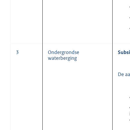
3
Ondergrondse
Subsi
waterberging
De aa