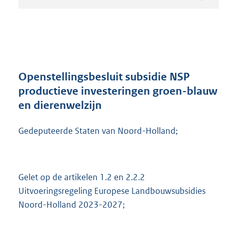
t
a
n
d
s
g
r
Openstellingsbesluit subsidie NSP
o
productieve investeringen groen-blauw
o
en dierenwelzijn
t
t
e
Gedeputeerde Staten van Noord-Holland;
:
7
7
6
Gelet op de artikelen 1.2 en 2.2.2
K
Uitvoeringsregeling Europese Landbouwsubsidies
b
Noord-Holland 2023-2027;