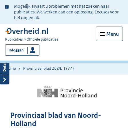
Ter
Mogelijk ervaart u problemen met het zoeken naar
informatie:
publicaties. We werken aan een oplossing. Excuses voor
het ongemak.
Menu
U
Publicaties
Officiële publicaties
bent
Inloggen
nu
hier:
Home
Provinciaal blad 2024, 17777
Provinciaal blad van Noord-
Holland