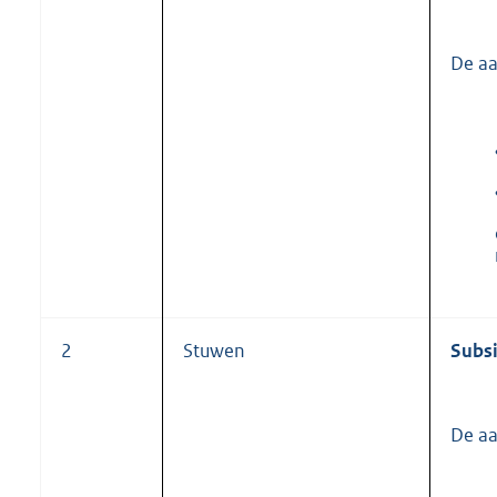
De aa
2
Stuwen
Subsi
De aa