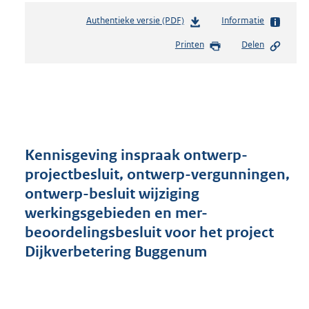
Authentieke versie (PDF)
b
Informatie
e
Printen
Delen
s
t
a
n
d
s
g
r
Kennisgeving inspraak ontwerp-
o
projectbesluit, ontwerp-vergunningen,
o
ontwerp-besluit wijziging
t
t
werkingsgebieden en mer-
e
beoordelingsbesluit voor het project
:
Dijkverbetering Buggenum
2
5
7
K