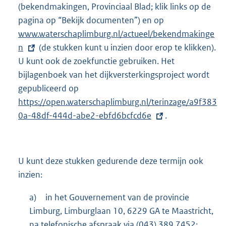
(bekendmakingen, Provinciaal Blad; klik links op de
pagina op “Bekijk documenten”) en op
E
www.waterschaplimburg.nl/actueel/bekendmakinge
x
n
(de stukken kunt u inzien door erop te klikken).
t
U kunt ook de zoekfunctie gebruiken. Het
e
bijlagenboek van het dijkversterkingsproject wordt
r
gepubliceerd op
E
n
https://open.waterschaplimburg.nl/terinzage/a9f383
x
e
0a-48df-444d-abe2-ebfd6bcfcd6e
t
l
.
e
i
r
n
n
k
U kunt deze stukken gedurende deze termijn ook
e
:
inzien:
l
i
a)
in het Gouvernement van de provincie
n
Limburg, Limburglaan 10, 6229 GA te Maastricht,
k
na telefonische afspraak via (043) 389 7452;