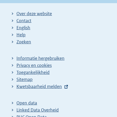
Over deze website
Contact
English
Help
Zoeken
Informatie hergebruiken
Privacy en cookies
Toegankelijkheid
Sitemap
E
Kwetsbaarheid melden
x
t
Open data
e
Linked Data Overheid
r
PUC Open Data