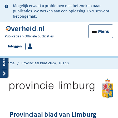
Ter
Mogelijk ervaart u problemen met het zoeken naar
informatie:
publicaties. We werken aan een oplossing. Excuses voor
het ongemak.
Menu
U
Publicaties
Officiële publicaties
bent
Inloggen
nu
hier:
Home
Provinciaal blad 2024, 16138
Provinciaal blad van Limburg