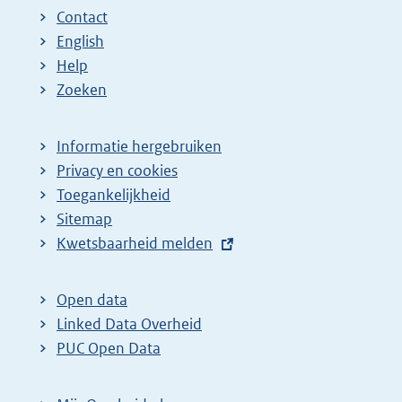
Contact
English
Help
Zoeken
Informatie hergebruiken
Privacy en cookies
Toegankelijkheid
Sitemap
E
Kwetsbaarheid melden
x
t
Open data
e
Linked Data Overheid
r
PUC Open Data
n
e