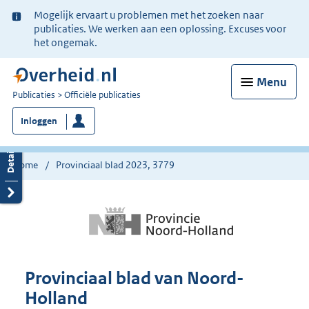
Ter
Mogelijk ervaart u problemen met het zoeken naar
informatie:
publicaties. We werken aan een oplossing. Excuses voor
het ongemak.
Menu
U
Publicaties
Officiële publicaties
bent
Inloggen
nu
hier:
Home
Provinciaal blad 2023, 3779
Provinciaal blad van Noord-
Holland