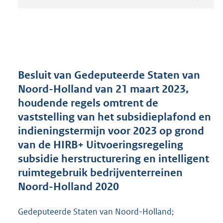
t
a
n
d
s
g
r
Besluit van Gedeputeerde Staten van
o
Noord-Holland van 21 maart 2023,
o
houdende regels omtrent de
t
t
vaststelling van het subsidieplafond en
e
indieningstermijn voor 2023 op grond
:
van de HIRB+ Uitvoeringsregeling
2
4
subsidie herstructurering en intelligent
7
ruimtegebruik bedrijventerreinen
K
Noord-Holland 2020
b
Gedeputeerde Staten van Noord-Holland;