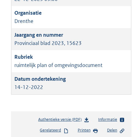
Drenthe
Provinciaal blad 2023, 15623
ruimtelijk plan of omgevingsdocument
14-12-2022
Authentieke versie (PDF)
b
Informatie
e
Gerelateerd
Printen
Delen
s