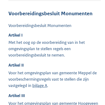
t
a
n
Voorbereidingsbesluit Monumenten
d
s
Voorbereidingsbesluit Monumenten
g
r
Artikel
I
o
o
Met het oog op de voorbereiding van in het
t
omgevingsplan te stellen regels een
t
voorbereidingsbesluit te nemen.
e
:
Artikel
II
1
9
Voor het omgevingsplan van gemeente Meppel de
,
voorbeschermingsregels vast te stellen die zijn
8
M
vastgelegd in
bijlage A
.
b
Artikel
III
Voor het omgevingsplan van gemeente Hoogeveen