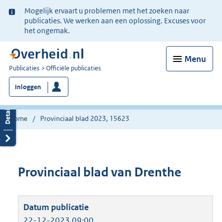
Ter
Mogelijk ervaart u problemen met het zoeken naar
informatie:
publicaties. We werken aan een oplossing. Excuses voor
het ongemak.
Menu
U
Publicaties
Officiële publicaties
bent
Inloggen
nu
hier:
Home
Provinciaal blad 2023, 15623
Provinciaal blad van Drenthe
22-12-2023 09:00