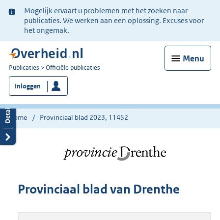
Ter
Mogelijk ervaart u problemen met het zoeken naar
informatie:
publicaties. We werken aan een oplossing. Excuses voor
het ongemak.
Menu
U
Publicaties
Officiële publicaties
bent
Inloggen
nu
hier:
Home
Provinciaal blad 2023, 11452
Provinciaal blad van Drenthe