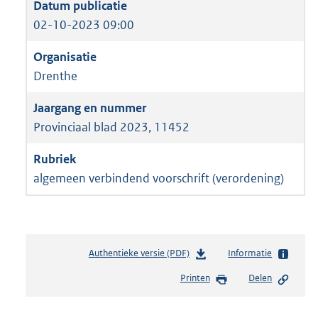
02-10-2023 09:00
Drenthe
Provinciaal blad 2023, 11452
algemeen verbindend voorschrift (verordening)
Authentieke versie (PDF)
b
Informatie
e
Printen
Delen
s
t
a