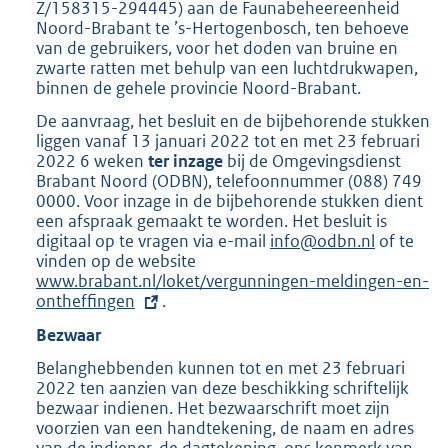
Z/158315-294445) aan de Faunabeheereenheid
Noord-Brabant te ’s-Hertogenbosch, ten behoeve
van de gebruikers, voor het doden van bruine en
zwarte ratten met behulp van een luchtdrukwapen,
binnen de gehele provincie Noord-Brabant.
De aanvraag, het besluit en de bijbehorende stukken
liggen vanaf 13 januari 2022 tot en met 23 februari
2022 6 weken
ter inzage
bij de Omgevingsdienst
Brabant Noord (ODBN), telefoonnummer (088) 749
0000. Voor inzage in de bijbehorende stukken dient
een afspraak gemaakt te worden. Het besluit is
digitaal op te vragen via e-mail
info@odbn.nl
of te
vinden op de website
E
www.brabant.nl/loket/vergunningen-meldingen-en-
x
ontheffingen
.
t
e
Bezwaar
r
n
Belanghebbenden kunnen tot en met 23 februari
e
2022 ten aanzien van deze beschikking schriftelijk
l
bezwaar indienen. Het bezwaarschrift moet zijn
i
voorzien van een handtekening, de naam en adres
n