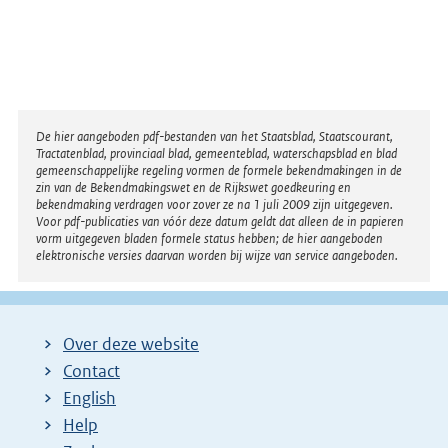
Disclaimer
De hier aangeboden pdf-bestanden van het Staatsblad, Staatscourant,
Tractatenblad, provinciaal blad, gemeenteblad, waterschapsblad en blad
gemeenschappelijke regeling vormen de formele bekendmakingen in de
zin van de Bekendmakingswet en de Rijkswet goedkeuring en
bekendmaking verdragen voor zover ze na 1 juli 2009 zijn uitgegeven.
Voor pdf-publicaties van vóór deze datum geldt dat alleen de in papieren
vorm uitgegeven bladen formele status hebben; de hier aangeboden
elektronische versies daarvan worden bij wijze van service aangeboden.
Over deze website
Contact
English
Help