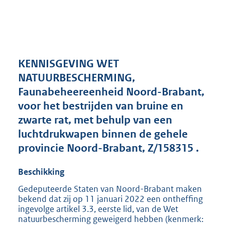
a
n
d
s
g
r
KENNISGEVING WET
o
NATUURBESCHERMING,
o
Faunabeheereenheid Noord-Brabant,
t
t
voor het bestrijden van bruine en
e
zwarte rat, met behulp van een
:
luchtdrukwapen binnen de gehele
1
9
provincie Noord-Brabant, Z/158315 .
7
K
Beschikking
b
Gedeputeerde Staten van Noord-Brabant maken
bekend dat zij op 11 januari 2022 een ontheffing
ingevolge artikel 3.3, eerste lid, van de Wet
natuurbescherming geweigerd hebben (kenmerk: