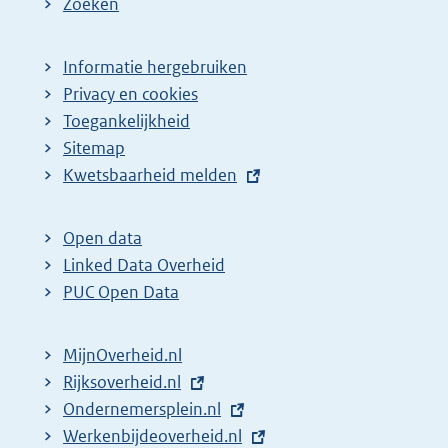
Zoeken
Informatie hergebruiken
Privacy en cookies
Toegankelijkheid
Sitemap
E
Kwetsbaarheid melden
x
t
Open data
e
Linked Data Overheid
r
PUC Open Data
n
e
MijnOverheid.nl
l
E
Rijksoverheid.nl
i
x
E
Ondernemersplein.nl
n
t
x
E
Werkenbijdeoverheid.nl
k