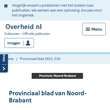
Ter
Mogelijk ervaart u problemen met het zoeken naar
informatie:
publicaties. We werken aan een oplossing. Excuses voor
het ongemak.
Menu
U
Publicaties
Officiële publicaties
bent
Inloggen
nu
hier:
Home
Provinciaal blad 2022, 528
Provinciaal blad van Noord-
Brabant