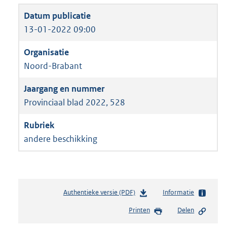
13-01-2022 09:00
Noord-Brabant
Provinciaal blad 2022, 528
andere beschikking
Authentieke versie (PDF)
b
Informatie
e
Printen
Delen
s
t