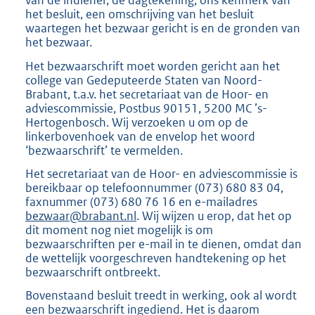
van de indiener, de dagtekening, ons kenmerk van
k
het besluit, een omschrijving van het besluit
:
waartegen het bezwaar gericht is en de gronden van
het bezwaar.
Het bezwaarschrift moet worden gericht aan het
college van Gedeputeerde Staten van Noord-
Brabant, t.a.v. het secretariaat van de Hoor- en
adviescommissie, Postbus 90151, 5200 MC ’s-
Hertogenbosch. Wij verzoeken u om op de
linkerbovenhoek van de envelop het woord
‘bezwaarschrift’ te vermelden.
Het secretariaat van de Hoor- en adviescommissie is
bereikbaar op telefoonnummer (073) 680 83 04,
faxnummer (073) 680 76 16 en e-mailadres
bezwaar@brabant.nl
. Wij wijzen u erop, dat het op
dit moment nog niet mogelijk is om
bezwaarschriften per e-mail in te dienen, omdat dan
de wettelijk voorgeschreven handtekening op het
bezwaarschrift ontbreekt.
Bovenstaand besluit treedt in werking, ook al wordt
een bezwaarschrift ingediend. Het is daarom