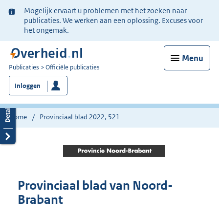
Ter
Mogelijk ervaart u problemen met het zoeken naar
informatie:
publicaties. We werken aan een oplossing. Excuses voor
het ongemak.
Menu
U
Publicaties
Officiële publicaties
bent
Inloggen
nu
hier:
Home
Provinciaal blad 2022, 521
Provinciaal blad van Noord-
Brabant