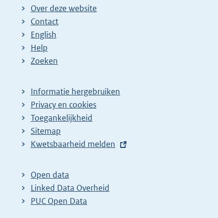
Over deze website
Contact
English
Help
Zoeken
Informatie hergebruiken
Privacy en cookies
Toegankelijkheid
Sitemap
E
Kwetsbaarheid melden
x
t
Open data
e
Linked Data Overheid
r
PUC Open Data
n