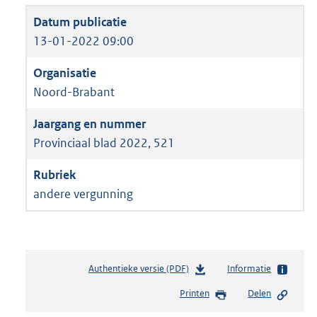
13-01-2022 09:00
Noord-Brabant
Provinciaal blad 2022, 521
andere vergunning
Authentieke versie (PDF)
b
Informatie
e
Printen
Delen
s
t