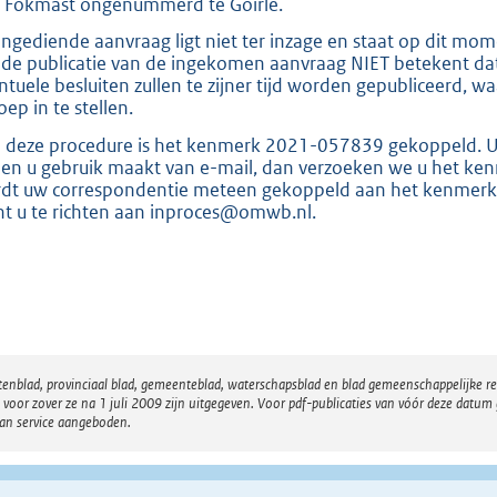
:
 Fokmast ongenummerd te Goirle.
1
ingediende aanvraag ligt niet ter inzage en staat op dit mo
8
 de publicatie van de ingekomen aanvraag NIET betekent da
ntuele besluiten zullen te zijner tijd worden gepubliceerd,
9
oep in te stellen.
 deze procedure is het kenmerk 2021-057839 gekoppeld. U d
b
ien u gebruik maakt van e-mail, dan verzoeken we u het ke
dt uw correspondentie meteen gekoppeld aan het kenmerk i
nt u te richten aan inproces@omwb.nl.
atenblad, provinciaal blad, gemeenteblad, waterschapsblad en blad gemeenschappelijke 
 zover ze na 1 juli 2009 zijn uitgegeven. Voor pdf-publicaties van vóór deze datum g
van service aangeboden.