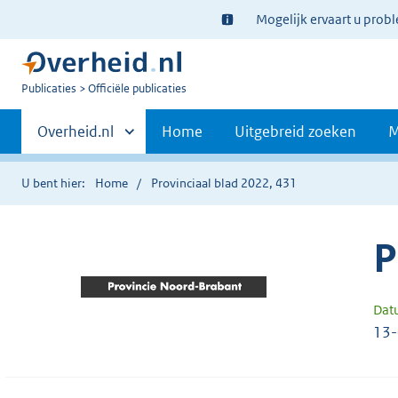
Ter
Mogelijk ervaart u prob
informatie:
U
Publicaties
Officiële publicaties
bent
Primaire
nu
Andere
Overheid.nl
Home
Uitgebreid zoeken
M
hier:
sites
navigatie
binnen
U bent hier:
Home
Provinciaal blad 2022, 431
P
Dat
13-