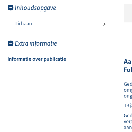
Toon
Inhoudsopgave
meer
van:
Lichaam
Toon
Extra informatie
meer
van:
Informatie over publicatie
Aa
Fo
Ged
omg
ong
13j
Ged
ver
aan