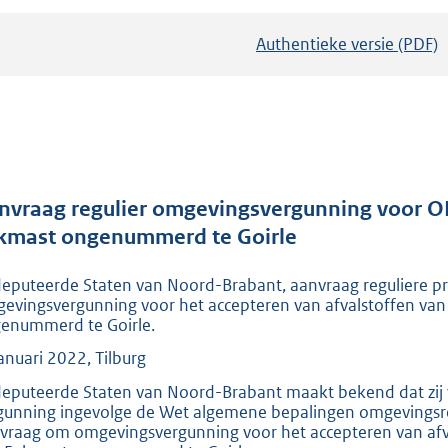
Authentieke versie (PDF)
b
e
s
t
a
n
d
nvraag regulier omgevingsvergunning voor O
s
kmast ongenummerd te Goirle
g
eputeerde Staten van Noord-Brabant, aanvraag reguliere p
r
evingsvergunning voor het accepteren van afvalstoffen van 
o
enummerd te Goirle.
o
anuari 2022, Tilburg
t
eputeerde Staten van Noord-Brabant maakt bekend dat zij 
t
gunning ingevolge de Wet algemene bepalingen omgevingsr
e
vraag om omgevingsvergunning voor het accepteren van afval