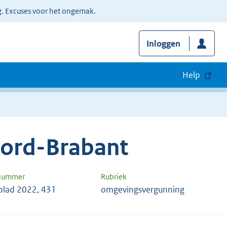
g. Excuses voor het ongemak.
Inloggen
Help
oord-Brabant
 nummer
Rubriek
 blad 2022, 431
omgevingsvergunning