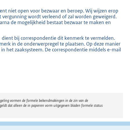
ment niet open voor bezwaar en beroep. Wij wijzen erop
t vergunning wordt verleend of zal worden geweigerd.
 waarna de mogelijkheid bestaat bezwaar te maken en
K
ient bij correspondentie dit kenmerk te vermelden.
nmerk in de onderwerpregel te plaatsen. Op deze manier
n het zaaksysteem. De correspondentie middels e-mail
regeling vormen de formele bekendmakingen in de zin van de
eldt dat alleen de in papieren vorm uitgegeven bladen formele status