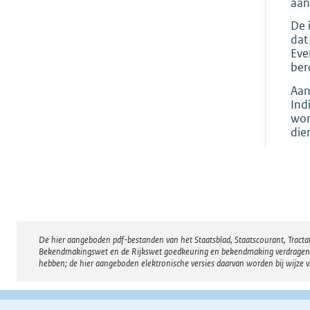
aan
De 
dat
Eve
ber
Aan
Ind
wor
die
De hier aangeboden pdf-bestanden van het Staatsblad, Staatscourant, Tract
Disclaimer
Bekendmakingswet en de Rijkswet goedkeuring en bekendmaking verdragen voor
hebben; de hier aangeboden elektronische versies daarvan worden bij wijze 