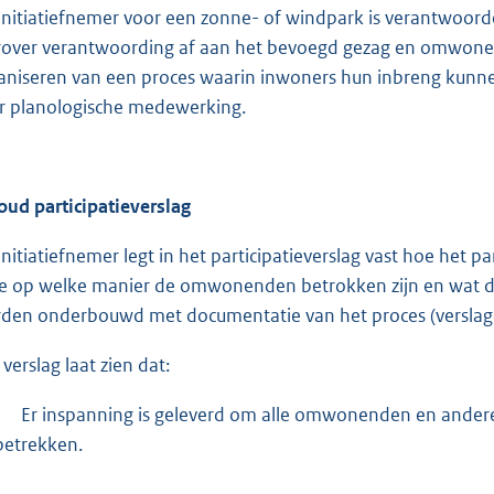
initiatiefnemer voor een zonne- of windpark is verantwoordel
rover verantwoording af aan het bevoegd gezag en omwonend
aniseren van een proces waarin inwoners hun inbreng kunn
r planologische medewerking.
oud participatieverslag
initiatiefnemer legt in het participatieverslag vast hoe het p
e op welke manier de omwonenden betrokken zijn en wat de 
den onderbouwd met documentatie van het proces (verslagen
verslag laat zien dat:
-
Er inspanning is geleverd om alle omwonenden en ander
betrekken.