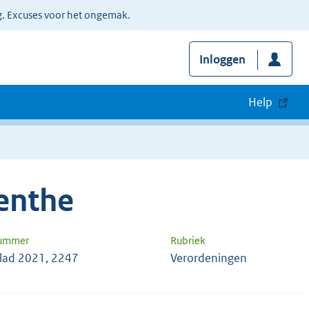
g. Excuses voor het ongemak.
Inloggen
Help
renthe
nummer
Rubriek
blad 2021, 2247
Verordeningen