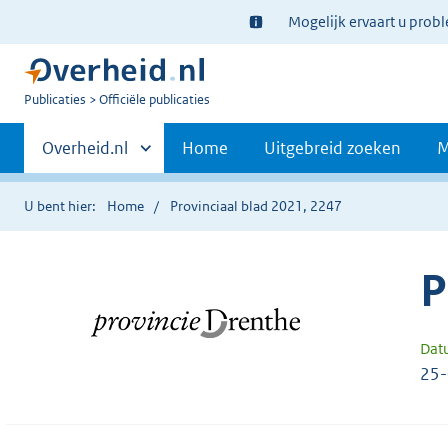
Ter
Mogelijk ervaart u prob
informatie:
U
Publicaties
Officiële publicaties
bent
Primaire
nu
Andere
Overheid.nl
Home
Uitgebreid zoeken
M
hier:
sites
navigatie
binnen
U bent hier:
Home
Provinciaal blad 2021, 2247
P
Dat
25-