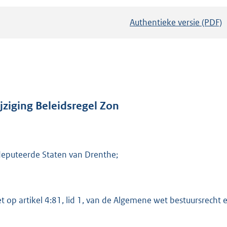
Authentieke versie (PDF)
b
e
s
t
a
n
d
jziging Beleidsregel Zon
s
g
r
eputeerde Staten van Drenthe;
o
o
t
t
et op artikel 4:81, lid 1, van de Algemene wet bestuursrecht en
e