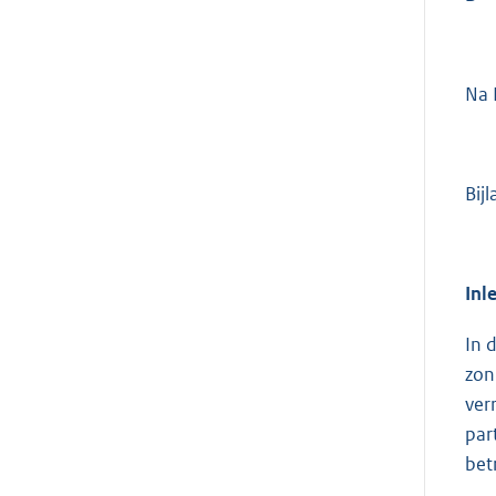
Na 
Bij
Inl
In 
zon
ver
par
bet