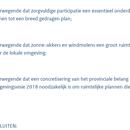
:
2
rwegende dat zorgvuldige participatie een essentieel onderd
2
en tot een breed gedragen plan;
7
b
rwegende dat zonne-akkers en windmolens een groot ruimt
r de lokale omgeving;
rwegende dat een concretisering van het provinciale belang
evingsvisie 2018 noodzakelijk is om ruimtelijke plannen die
LUITEN: