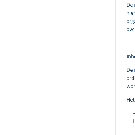
De 
hie
org
ove
Inh
De 
ord
wor
Het 