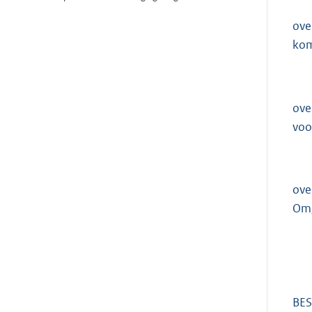
ove
kom
ove
voo
ove
Omg
BES