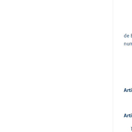
de 
num
Art
Art