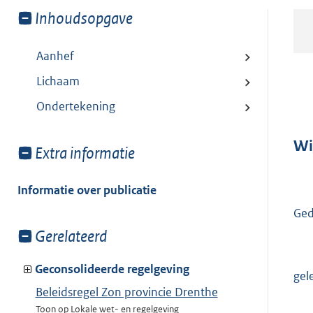
Toon
Inhoudsopgave
meer
van:
Aanhef
Lichaam
Ondertekening
Wi
Toon
Extra informatie
meer
van:
Informatie over publicatie
Ged
Toon
Gerelateerd
meer
van:
Geconsolideerde regelgeving
gel
Beleidsregel Zon provincie Drenthe
Toon op Lokale wet- en regelgeving