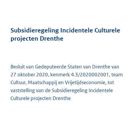
n
d
s
g
r
Subsidieregeling Incidentele Culturele
o
projecten Drenthe
o
t
t
e
:
Besluit van Gedeputeerde Staten van Drenthe van
3
27 oktober 2020, kenmerk 4.3/2020002001, team
1
Cultuur, Maatschappij en Vrijetijdseconomie, tot
2
vaststelling van de Subsidieregeling Incidentele
K
b
Culturele projecten Drenthe