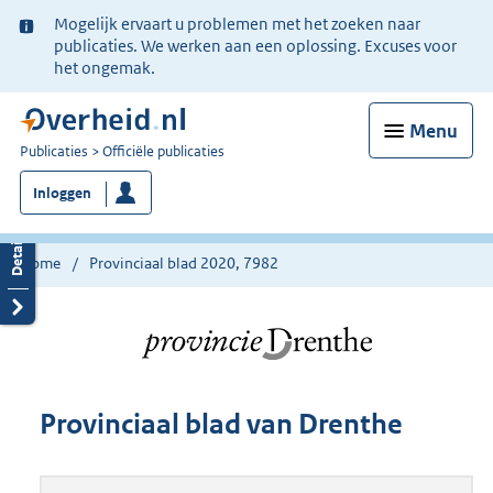
Ter
Mogelijk ervaart u problemen met het zoeken naar
informatie:
publicaties. We werken aan een oplossing. Excuses voor
het ongemak.
Menu
U
Publicaties
Officiële publicaties
bent
Inloggen
nu
hier:
Home
Provinciaal blad 2020, 7982
Provinciaal blad van Drenthe