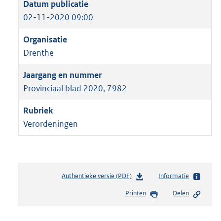
02-11-2020 09:00
Drenthe
Provinciaal blad 2020, 7982
Verordeningen
Authentieke versie (PDF)
b
Informatie
e
Printen
Delen
s
t
a