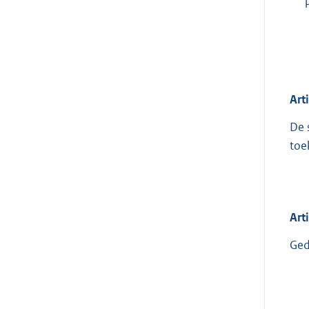
Art
De 
toe
Art
Ged