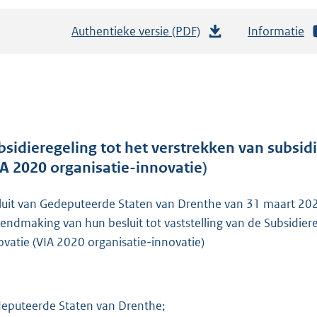
Authentieke versie (PDF)
b
Informatie
e
s
t
a
n
d
bsidieregeling tot het verstrekken van subsid
s
IA 2020 organisatie-innovatie)
g
r
luit van Gedeputeerde Staten van Drenthe van 31 maart 2
o
endmaking van hun besluit tot vaststelling van de Subsidiere
o
ovatie (VIA 2020 organisatie-innovatie)
t
t
e
eputeerde Staten van Drenthe;