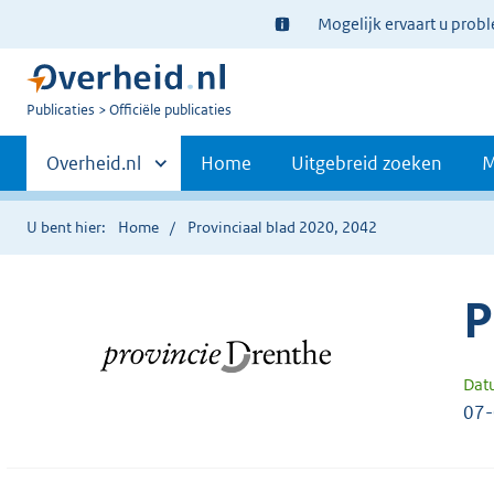
Ter
Mogelijk ervaart u prob
informatie:
U
Publicaties
Officiële publicaties
bent
Primaire
nu
Andere
Overheid.nl
Home
Uitgebreid zoeken
M
hier:
sites
navigatie
binnen
U bent hier:
Home
Provinciaal blad 2020, 2042
P
Dat
07-