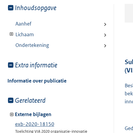
Toon
Inhoudsopgave
meer
van:
Aanhef
Lichaam
Ondertekening
Su
Toon
Extra informatie
(V
meer
van:
Informatie over publicatie
Bes
bek
Toon
Gerelateerd
inn
meer
van:
Externe bijlagen
exb-2020-18150
Ged
Toelichting VIA 2020 organisatie-innovatie