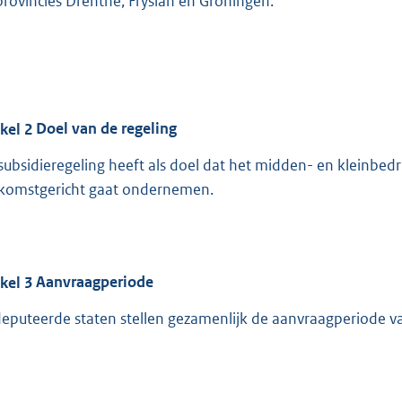
provincies Drenthe, Fryslân en Groningen.
ikel
2
Doel van de regeling
subsidieregeling heeft als doel dat het midden- en kleinbedr
komstgericht gaat ondernemen.
ikel
3
Aanvraagperiode
eputeerde staten stellen gezamenlijk de aanvraagperiode v