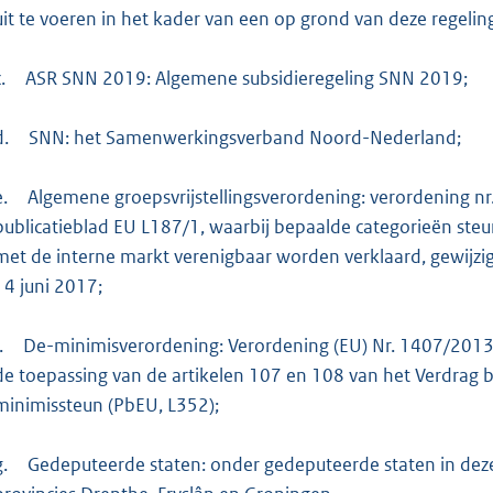
uit te voeren in het kader van een op grond van deze regeling
.
ASR SNN 2019: Algemene subsidieregeling SNN 2019;
d.
SNN: het Samenwerkingsverband Noord-Nederland;
e.
Algemene groepsvrijstellingsverordening: verordening n
publicatieblad EU L187/1, waarbij bepaalde categorieën ste
met de interne markt verenigbaar worden verklaard, gewijzi
14 juni 2017;
.
De-minimisverordening: Verordening (EU) Nr. 1407/201
de toepassing van de artikelen 107 en 108 van het Verdrag 
minimissteun (PbEU, L352);
g.
Gedeputeerde staten: onder gedeputeerde staten in deze