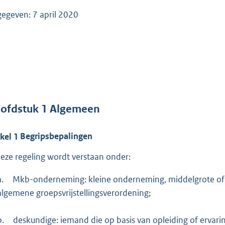
gegeven: 7 april 2020
ofdstuk
1
Algemeen
ikel
1
Begripsbepalingen
deze regeling wordt verstaan onder:
a.
Mkb-onderneming: kleine onderneming, middelgrote of m
algemene groepsvrijstellingsverordening;
b.
deskundige: iemand die op basis van opleiding of erva