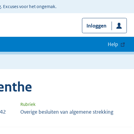
g. Excuses voor het ongemak.
Inloggen
Help
renthe
Rubriek
042
Overige besluiten van algemene strekking