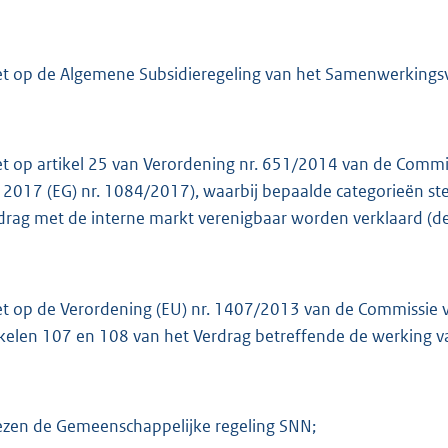
:
2
7
et op de Algemene Subsidieregeling van het Samenwerking
0
K
b
et op artikel 25 van Verordening nr. 651/2014 van de Commis
i 2017 (EG) nr. 1084/2017), waarbij bepaalde categorieën s
drag met de interne markt verenigbaar worden verklaard (de
et op de Verordening (EU) nr. 1407/2013 van de Commissie
ikelen 107 en 108 van het Verdrag betreffende de werking 
ezen de Gemeenschappelijke regeling SNN;