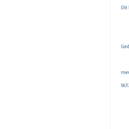
Dit
Ged
mev
W.F