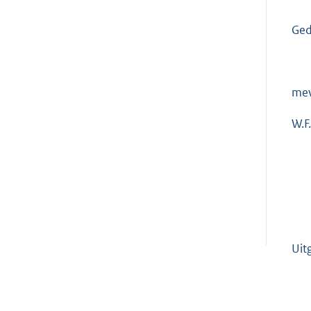
Ged
mev
W.F
Uit