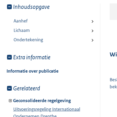
Toon
Inhoudsopgave
meer
van:
Aanhef
Lichaam
Ondertekening
Wi
Toon
Extra informatie
meer
van:
Informatie over publicatie
Bes
bek
Toon
Gerelateerd
meer
van:
Geconsolideerde regelgeving
Uitvoeringsregeling Internationaal
Ondernemen Drenthe