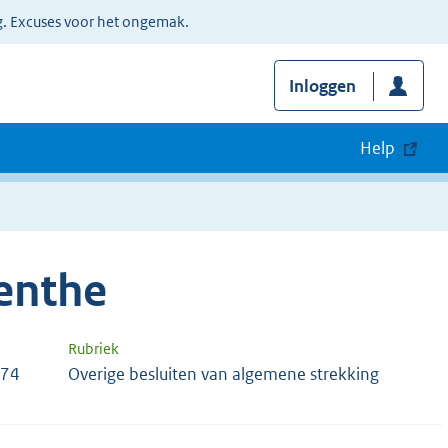
g. Excuses voor het ongemak.
Inloggen
Help
renthe
Rubriek
074
Overige besluiten van algemene strekking