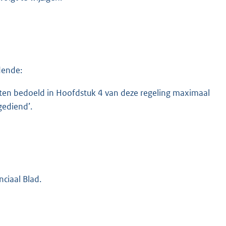
dende:
teiten bedoeld in Hoofdstuk 4 van deze regeling maximaal
gediend’.
nciaal Blad.