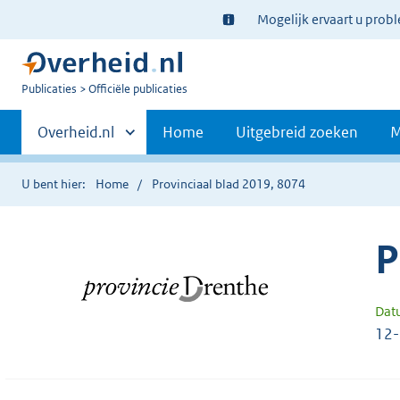
Ter
Mogelijk ervaart u prob
informatie:
U
Publicaties
Officiële publicaties
bent
Primaire
nu
Andere
Overheid.nl
Home
Uitgebreid zoeken
M
hier:
sites
navigatie
binnen
U bent hier:
Home
Provinciaal blad 2019, 8074
P
Dat
12-