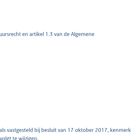
K
uursrecht en artikel 1.3 van de Algemene
ls vastgesteld bij besluit van 17 oktober 2017, kenmerk
lgt te wijzigen.