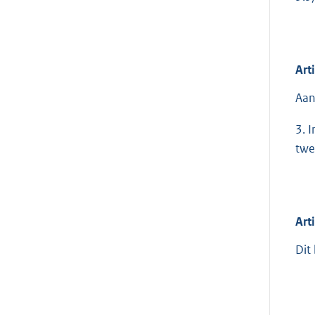
Art
Aan
3. 
twe
Art
Dit