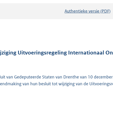
Authentieke versie (PDF)
b
e
s
t
a
n
d
jziging Uitvoeringsregeling Internationaal 
s
g
r
luit van Gedeputeerde Staten van Drenthe van 10 decembe
o
endmaking van hun besluit tot wijziging van de Uitvoering
o
t
t
e