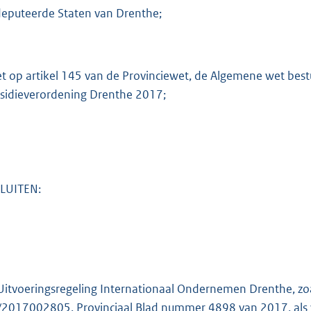
:
eputeerde Staten van Drenthe;
2
0
7
et op artikel 145 van de Provinciewet, de Algemene wet best
b
sidieverordening Drenthe 2017;
LUITEN:
Uitvoeringsregeling Internationaal Ondernemen Drenthe, zoa
/2017002805, Provinciaal Blad nummer 4898 van 2017, als vo