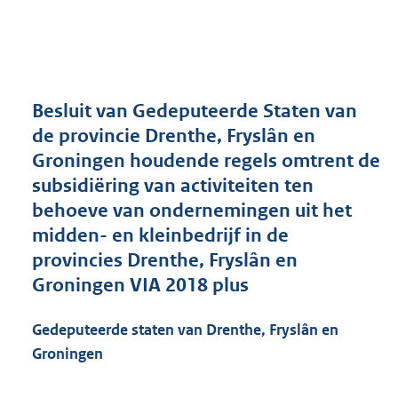
a
n
d
s
g
r
Besluit van Gedeputeerde Staten van
o
de provincie Drenthe, Fryslân en
o
Groningen houdende regels omtrent de
t
t
subsidiëring van activiteiten ten
e
behoeve van ondernemingen uit het
:
midden- en kleinbedrijf in de
4
3
provincies Drenthe, Fryslân en
7
Groningen VIA 2018 plus
K
b
Gedeputeerde staten van Drenthe, Fryslân en
Groningen