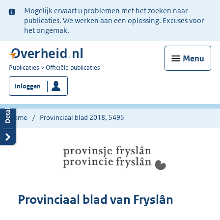
Ter
Mogelijk ervaart u problemen met het zoeken naar
informatie:
publicaties. We werken aan een oplossing. Excuses voor
het ongemak.
Menu
U
Publicaties
Officiële publicaties
bent
Inloggen
nu
hier:
Home
Provinciaal blad 2018, 5495
Provinciaal blad van Fryslân