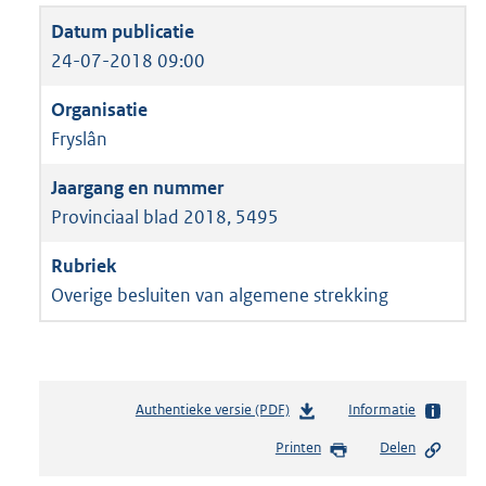
24-07-2018 09:00
Fryslân
Provinciaal blad 2018, 5495
Overige besluiten van algemene strekking
Authentieke versie (PDF)
b
Informatie
e
Printen
Delen
s
t