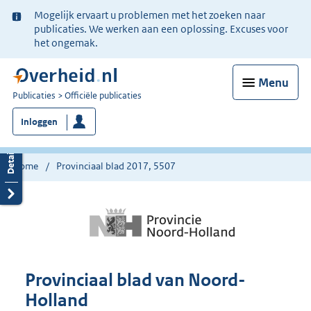
Ter
Mogelijk ervaart u problemen met het zoeken naar
informatie:
publicaties. We werken aan een oplossing. Excuses voor
het ongemak.
Menu
U
Publicaties
Officiële publicaties
bent
Inloggen
nu
hier:
Home
Provinciaal blad 2017, 5507
Provinciaal blad van Noord-
Holland