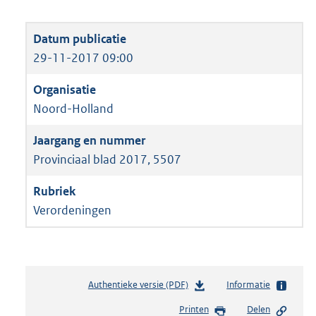
29-11-2017 09:00
Noord-Holland
Provinciaal blad 2017, 5507
Verordeningen
Authentieke versie (PDF)
b
Informatie
e
Printen
Delen
s