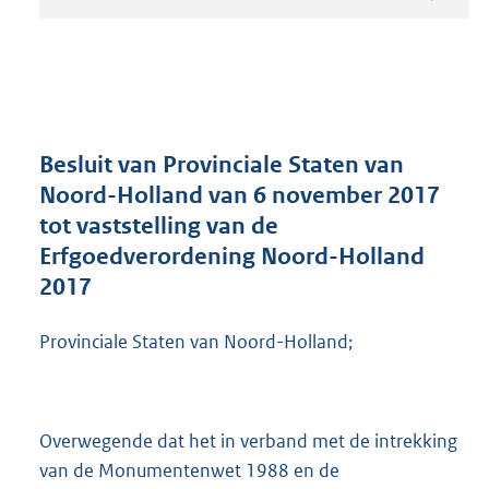
t
a
n
d
s
g
r
Besluit van Provinciale Staten van
o
Noord-Holland van 6 november 2017
o
tot vaststelling van de
t
t
Erfgoedverordening Noord-Holland
e
2017
:
3
Provinciale Staten van Noord-Holland;
2
3
K
b
Overwegende dat het in verband met de intrekking
van de Monumentenwet 1988 en de