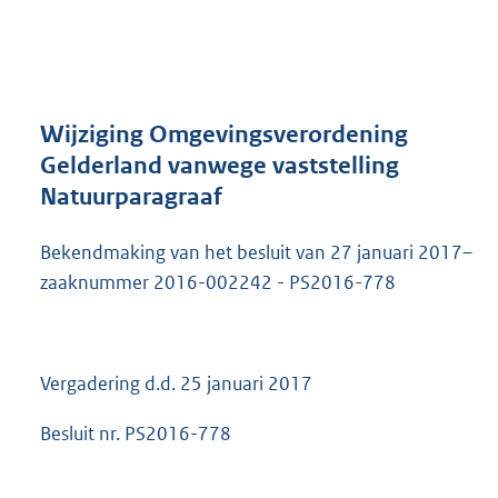
a
n
d
s
g
r
Wijziging Omgevingsverordening
o
Gelderland vanwege vaststelling
o
Natuurparagraaf
t
t
e
Bekendmaking van het besluit van 27 januari 2017–
:
zaaknummer 2016-002242 - PS2016-778
4
0
6
K
Vergadering d.d. 25 januari 2017
b
Besluit nr. PS2016-778