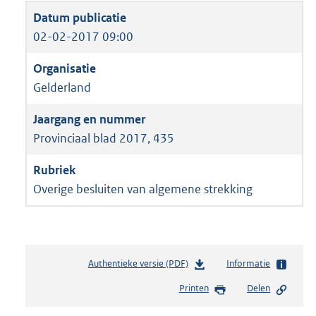
02-02-2017 09:00
Gelderland
Provinciaal blad 2017, 435
Overige besluiten van algemene strekking
Authentieke versie (PDF)
b
Informatie
e
Printen
Delen
s
t