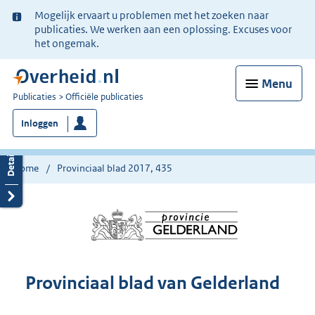
Ter
Mogelijk ervaart u problemen met het zoeken naar
informatie:
publicaties. We werken aan een oplossing. Excuses voor
het ongemak.
Menu
U
Publicaties
Officiële publicaties
bent
Inloggen
nu
hier:
Home
Provinciaal blad 2017, 435
Provinciaal blad van Gelderland