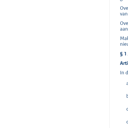
Ove
van
Ove
aan
Mak
nie
§ 1
Art
In 
c