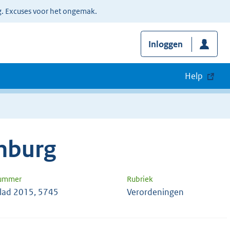
g. Excuses voor het ongemak.
Inloggen
Help
imburg
nummer
Rubriek
blad 2015, 5745
Verordeningen