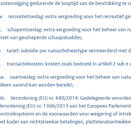
kostenstijging gedurende de looptijd van de beschikking te
w.
recreatietoeslag: extra vergoeding voor het recreatief ge
x.
schapentoeslag: extra vergoeding voor het beheer van 
inzet van gescheperde schaapskuddes;
.
tarief: subsidie per natuurbeheertype vermeerderd met de 
.
transactiekosten: kosten zoals bedoeld in artikel 2 sub 
aa.
vaartoeslag: extra vergoeding voor het beheer van nat
alleen varend kan worden bereikt;
bb.
Verordening (EU) nr. 640/2014: Gedelegeerde verorden
Verordening (EU) nr. 1306/2013 van het Europees Parlement 
controlesysteem en de voorwaarden voor weigering of intrekk
het kader van rechtstreekse betalingen, plattelandsontwikk