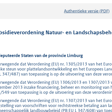
Authentieke versie (PDF)
b
e
s
t
bsidieverordening Natuur- en Landschapsbeh
a
n
d
eputeerde Staten van de provincie Limburg
s
rwegende dat Verordening (EU) nr. 1305/2013 van het Eur
g
ake steun voor plattelandsontwikkeling en het Europees La
r
L 347/487) van toepassing is op de uitvoering van deze vero
o
rwegende dat Verordening (EU) 1306/2013 en 1307/2013 v
o
ember 2013 inzake financiering, beheer en monitoring van
t
/549 van toepassing is op de uitvoering van deze verordeni
t
rwegende dat Verordening (EU) nr. 1307/2013 van het Eur
e
tstelling van voorschriften voor rechtstreekse betaling aan 
eenschappelijk landbouwbeleid (PB EU L 347/608) van toepa