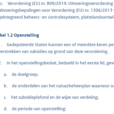
c.
Verordening (EU) nr. 809/2014: Uitvoeringsverordening 
uitvoeringsbepalingen voor Verordening (EU) nr. 1306/2013 
geïntegreerd beheers- en controlesysteem, plattelandsontw
ikel 1.2 Openstelling
1.
Gedeputeerde Staten kunnen een of meerdere keren per j
verstrekken van subsidies op grond van deze verordening .
2.
In het openstellingsbesluit, bedoeld in het eerste lid, g
a.
de doelgroep;
b.
de onderdelen van het natuurbeheerplan waarvoor s
c.
het subsidieplafond en de wijze van verdeling;
d.
de periode van openstelling;