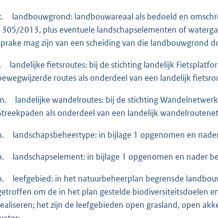
k.
landbouwgrond: landbouwareaal als bedoeld en omschreven
1305/2013, plus eventuele landschapselementen of waterga
sprake mag zijn van een scheiding van die landbouwgrond d
.
landelijke fietsroutes: bij de stichting landelijk Fietspla
bewegwijzerde routes als onderdeel van een landelijk fietsr
m.
landelijke wandelroutes: bij de stichting Wandelnetwe
Streekpaden als onderdeel van een landelijk wandelroutene
n.
landschapsbeheertype: in bijlage 1 opgenomen en nade
o.
landschapselement: in bijlage 1 opgenomen en nader b
p.
leefgebied: in het natuurbeheerplan begrensde land
getroffen om de in het plan gestelde biodiversiteitsdoelen e
realiseren; het zijn de leefgebieden open grasland, open akk
water;