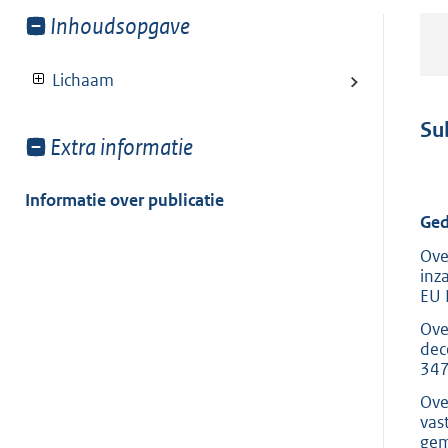
Toon
Inhoudsopgave
meer
van:
Lichaam
Su
Toon
Extra informatie
meer
van:
Informatie over publicatie
Ged
Ove
inz
EU 
Ove
dec
347
Ove
vas
gem