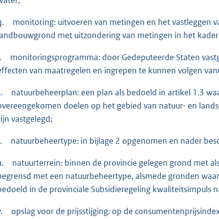
q.
monitoring: uitvoeren van metingen en het vastleggen v
landbouwgrond met uitzondering van metingen in het kader
.
monitoringsprogramma: door Gedeputeerde Staten vast
effecten van maatregelen en ingrepen te kunnen volgen vanu
.
natuurbeheerplan: een plan als bedoeld in artikel 1.3 w
overeengekomen doelen op het gebied van natuur- en lands
zijn vastgelegd;
.
natuurbeheertype: in bijlage 2 opgenomen en nader besc
u.
natuurterrein: binnen de provincie gelegen grond met als
begrensd met een natuurbeheertype, alsmede gronden waarvoo
bedoeld in de provinciale Subsidieregeling kwaliteitsimpuls 
.
opslag voor de prijsstijging: op de consumentenprijsind