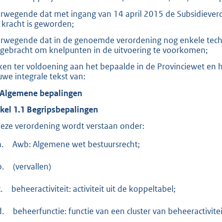
:
rwegende dat met ingang van 14 april 2015 de Subsidieve
1
 kracht is geworden;
,
rwegende dat in de genoemde verordening nog enkele techn
7
gebracht om knelpunten in de uitvoering te voorkomen;
en ter voldoening aan het bepaalde in de Provinciewet en 
b
uwe integrale tekst van:
 Algemene bepalingen
ikel 1.1 Begripsbepalingen
deze verordening wordt verstaan onder:
a.
Awb: Algemene wet bestuursrecht;
b.
(vervallen)
.
beheeractiviteit: activiteit uit de koppeltabel;
d.
beheerfunctie: functie van een cluster van beheeractivit