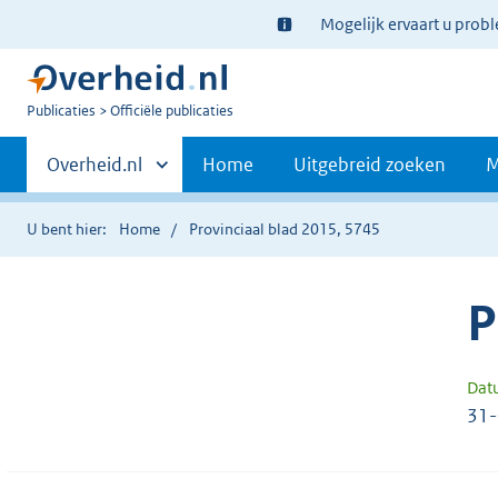
Ter
Mogelijk ervaart u prob
informatie:
U
Publicaties
Officiële publicaties
bent
Primaire
nu
Andere
Overheid.nl
Home
Uitgebreid zoeken
M
hier:
sites
navigatie
binnen
U bent hier:
Home
Provinciaal blad 2015, 5745
P
Dat
31-