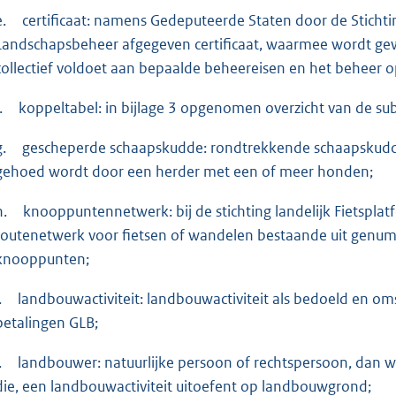
e.
certificaat: namens Gedeputeerde Staten door de Stichting
Landschapsbeheer afgegeven certificaat, waarmee wordt gew
collectief voldoet aan bepaalde beheereisen en het beheer o
.
koppeltabel: in bijlage 3 opgenomen overzicht van de su
g.
gescheperde schaapskudde: rondtrekkende schaapskudde 
gehoed wordt door een herder met een of meer honden;
h.
knooppuntennetwerk: bij de stichting landelijk Fietspla
routenetwerk voor fietsen of wandelen bestaande uit gen
knooppunten;
.
landbouwactiviteit: landbouwactiviteit als bedoeld en om
betalingen GLB;
.
landbouwer: natuurlijke persoon of rechtspersoon, dan w
die, een landbouwactiviteit uitoefent op landbouwgrond;