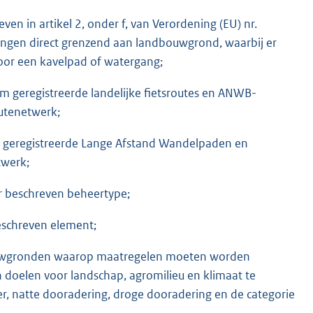
 in artikel 2, onder f, van Verordening (EU) nr.
ngen direct grenzend aan landbouwgrond, waarbij er
oor een kavelpad of watergang;
tform geregistreerde landelijke fietsroutes en ANWB-
outenetwerk;
rk geregistreerde Lange Afstand Wandelpaden en
twerk;
r beschreven beheertype;
eschreven element;
bouwgronden waarop maatregelen moeten worden
n doelen voor landschap, agromilieu en klimaat te
er, natte dooradering, droge dooradering en de categorie