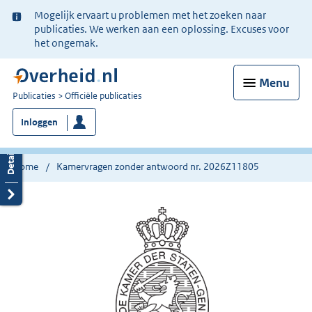
Ter
Mogelijk ervaart u problemen met het zoeken naar
informatie:
publicaties. We werken aan een oplossing. Excuses voor
het ongemak.
Menu
U
Publicaties
Officiële publicaties
bent
Inloggen
nu
hier:
Home
Kamervragen zonder antwoord nr. 2026Z11805