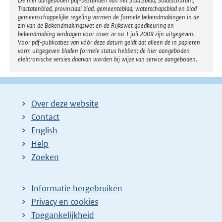
Disclaimer
De hier aangeboden pdf-bestanden van het Staatsblad, Staatscourant,
Tractatenblad, provinciaal blad, gemeenteblad, waterschapsblad en blad
l
gemeenschappelijke regeling vormen de formele bekendmakingen in de
i
zin van de Bekendmakingswet en de Rijkswet goedkeuring en
bekendmaking verdragen voor zover ze na 1 juli 2009 zijn uitgegeven.
n
Voor pdf-publicaties van vóór deze datum geldt dat alleen de in papieren
k
vorm uitgegeven bladen formele status hebben; de hier aangeboden
elektronische versies daarvan worden bij wijze van service aangeboden.
:
Over deze website
Contact
English
Help
Zoeken
Informatie hergebruiken
Privacy en cookies
Toegankelijkheid