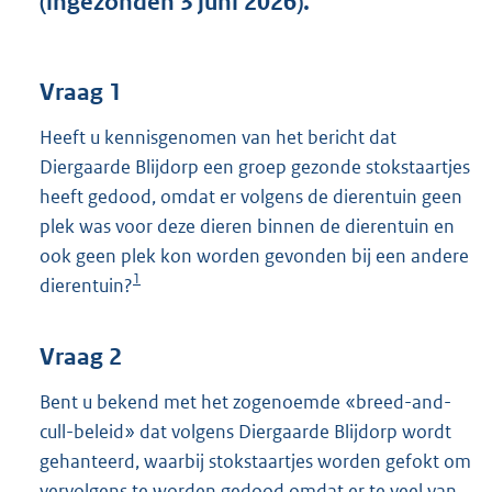
(ingezonden 3 juni 2026).
t
t
e
:
Vraag 1
3
9
Heeft u kennisgenomen van het bericht dat
K
Diergaarde Blijdorp een groep gezonde stokstaartjes
b
heeft gedood, omdat er volgens de dierentuin geen
plek was voor deze dieren binnen de dierentuin en
ook geen plek kon worden gevonden bij een andere
1
dierentuin?
Vraag 2
Bent u bekend met het zogenoemde «breed-and-
cull-beleid» dat volgens Diergaarde Blijdorp wordt
gehanteerd, waarbij stokstaartjes worden gefokt om
vervolgens te worden gedood omdat er te veel van