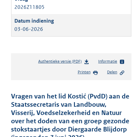
2026Z11805
03-06-2026
Authentieke versie (PDF)
b
Informatie
e
Printen
Delen
s
t
a
n
Vragen van het lid Kostić (PvdD) aan de
d
Staatssecretaris van Landbouw,
s
Visserij, Voedselzekerheid en Natuur
g
r
over het doden van een groep gezonde
o
stokstaartjes door Diergaarde Blijdorp
o