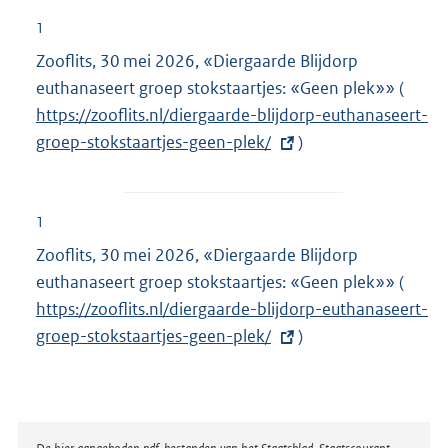
1
Zooflits, 30 mei 2026, «Diergaarde Blijdorp
euthanaseert groep stokstaartjes: «Geen plek»»
(
E
https://zooflits.nl/diergaarde-blijdorp-euthanaseert-
x
groep-stokstaartjes-geen-plek/
)
t
e
r
n
1
e
Zooflits, 30 mei 2026, «Diergaarde Blijdorp
l
euthanaseert groep stokstaartjes: «Geen plek»»
(
E
i
https://zooflits.nl/diergaarde-blijdorp-euthanaseert-
x
n
groep-stokstaartjes-geen-plek/
)
t
k
e
:
r
n
e