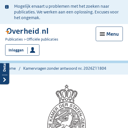
Ter
Mogelijk ervaart u problemen met het zoeken naar
informatie:
publicaties. We werken aan een oplossing. Excuses voor
het ongemak.
Menu
U
Publicaties
Officiële publicaties
bent
Inloggen
nu
hier:
Home
Kamervragen zonder antwoord nr. 2026Z11804