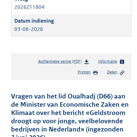
2026Z11804
03-06-2026
Authentieke versie (PDF)
b
Informatie
e
Printen
Delen
s
t
a
n
Vragen van het lid Oualhadj (D66) aan
d
de Minister van Economische Zaken en
s
Klimaat over het bericht «Geldstroom
g
r
droogt op voor jonge, veelbelovende
o
bedrijven in Nederland» (ingezonden
o