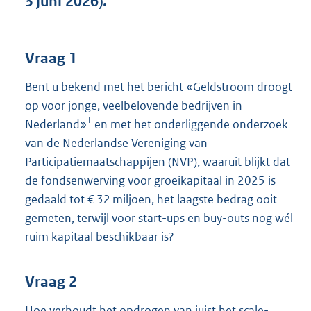
3 juni 2026).
t
t
e
:
Vraag 1
4
0
Bent u bekend met het bericht «Geldstroom droogt
K
op voor jonge, veelbelovende bedrijven in
b
1
Nederland»
en met het onderliggende onderzoek
van de Nederlandse Vereniging van
Participatiemaatschappijen (NVP), waaruit blijkt dat
de fondsenwerving voor groeikapitaal in 2025 is
gedaald tot € 32 miljoen, het laagste bedrag ooit
gemeten, terwijl voor start-ups en buy-outs nog wél
ruim kapitaal beschikbaar is?
Vraag 2
Hoe verhoudt het opdrogen van juist het scale-